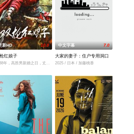
更新HD
10.0
中文字幕
7.0
枪红娘子
大家的妻子：住户专用洞口
燕（蒋璐霞 饰）、宁
秘威胁的双重逼迫下，一家人必须想方设法联手求生，打破这
的照屋踊，憧憬舞蹈学校的丽莎，开始了舞蹈生涯。朱音为了支撑家数在酒吧
萌生拍一部《河南人在北京》电影的念头，在说服主编姚松、老乡韩战、二房东
938年，高胜男新婚之日，丈夫被日军残害，父辈亦遭屠戮。她举枪聚义，屡
2025 / 日本 / 加藤桃香