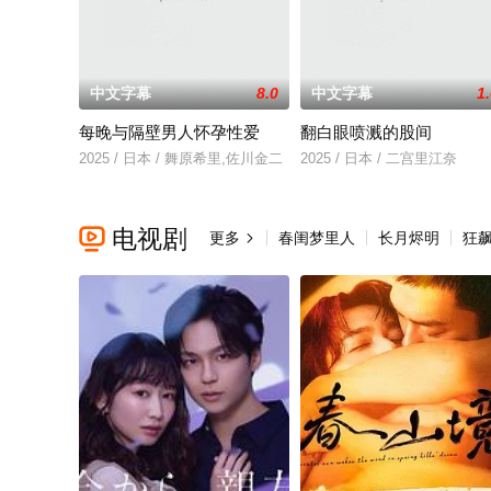
中文字幕
8.0
中文字幕
1
每晚与隔壁男人怀孕性爱
翻白眼喷溅的股间
2025 / 日本 / 舞原希里,佐川金二
2025 / 日本 / 二宫里江奈
电视剧

更多
春闺梦里人
长月烬明
狂
