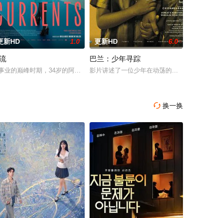
更新HD
1.0
更新HD
6.0
流
巴兰：少年寻踪
巴吉（周迅 配音）的足迹，踏上神山探寻“温暖”之谜的旅程。他在“恐惧之兽”
如今陷入财务困境，她答应为挚友雅斯敏牵线搭桥，为她安排相亲。原来，雅斯
事业的巅峰时期，34岁的阿根廷造型师丽娜在瑞士的一场颁奖典礼后，被一种
影片讲述了一位少年在动荡的童年中长大，母
换一换
