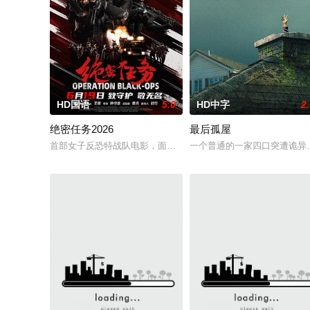
HD国语
5.0
HD中字
2
绝密任务2026
最后孤屋
首部女子反恐特战队电影，面对恐怖主义恶势力，“最飒女子反恐特
一个普通的一家四口突遭诡异变