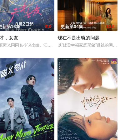
更新第16集
5.0
更新第04集
10.0
才，女友
现在不是出轨的问题
心怀迷茫，于旅途中误入这片山林。在四季流转，山风鸟鸣的环绕
密恋情， 在嫉妒、误解和被发现的恐惧中艰难前行。 他们的爱情始于学校空
）意外失忆，住进拳击教练张泰河（丁海寅 饰）家中，对方还自称是她的男友
据素光同同名小说改编。江逾白长大以后，林知夏忽然对他说：“江逾白，我喜
以“贩卖幸福家庭形象”赚钱的网红夫妇，与
识于大学、如今又是职场同