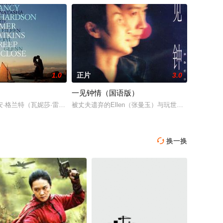
1.0
正片
3.0
一见钟情（国语版）
置，他将实现他梦想的事情！
North Wales, whe
格兰特（瓦妮莎·雷德格瑞夫 Vanessa Redgrave饰）正挣扎在死亡的边缘，
被丈夫遗弃的Ellen（张曼玉）与玩世不恭的网络公
换一换
