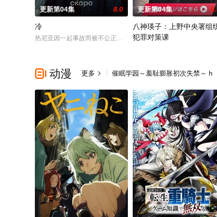
更新第04集
8.0
更新第04集
8
冷
八神瑛子：上野中央署组
犯罪对策课
热尼亚因一起事故而被不公正地监禁，她的丈夫和6岁的女儿在事故
2026 / 日本 / 黑木美沙,
动漫

更多
催眠学园～羞耻膨胀初次失禁～ h
