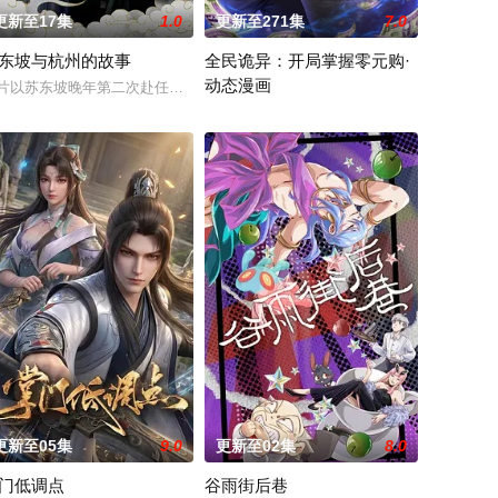
更新至17集
1.0
更新至271集
7.0
东坡与杭州的故事
全民诡异：开局掌握零元购·
动态漫画
幸好她身边有贴心的管家婆妹
侵蚀神魂、扰乱秩序的暗紫色暗力；天地遴选十二山海神兽为十二秩序祀神，
悩まされている女子高生・赤石黒絵（クロエ）。不器用で人との交流を避けて
片以苏东坡晚年第二次赴任杭州，与老友佛印（一心想将苏东坡渡入佛门）、
缺乏灵活性，攻击性能过低，导致连等级都难以正常提升。因此
诡异末世降临，男主角陈木携万亿诡币重生，
更新至05集
9.0
更新至02集
8.0
门低调点
谷雨街后巷