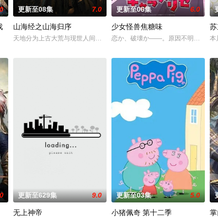
.0
更新至08集
7.0
更新至06集
6.0
戏
山海经之山海归序
少女怪兽焦糖味
苏
不是把烟头往窗外乱丢，就是对人乱吐口水，偶尔还会做出一些违法乱纪的事。
天地分为上古大荒与现世人间两界，由太极壁垒相隔，域外虚无异境滋生
恋か、破壊か――。原因不明の病に
本
御为主，吸引敌人攻击以保护队友的职业。然而，与其他防御职业相比，其性能
.0
更新至629集
9.0
更新至03集
5.0
无上神帝
小猪佩奇 第十二季
掌