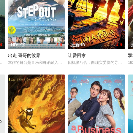
.0
HD中字
3.0
更新HD
4.0
出走 哥哥的彼界
让爱回家
双
战队”临危受命，精英队长陈梓静（于文文 饰）率队员金凤（卢靖姗 饰）、齐
故，被困在自家房屋中超过 1000 天无法出门。在资源消耗殆尽与未知神
本作的舞台是音乐和舞蹈融入生活的冲绳。与母亲朱音、妹妹舞一起生活
因机缘巧合，向现实妥协的导演朱达仁
1