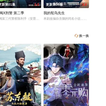
更新第01集
3.0
更新第06集
3.0
阀X刑警 第二季
我的鸵鸟先生
了“正确”的决定。在
境外竞争，通过创新实践实现本土设计理念突破的故事。
拍新一套處境劇，暫定叫《愛．回家之開心速遞》，「過往的處境劇都是以家庭
阀富三代警察陈利手（安普贤 饰）华丽回归，完美蜕变为成熟专业的刑警，继
本剧改编自含胭的同名小说，讲述了邻家女孩
换一换
