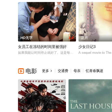
HD无字
1.0
正片
女员工在冻结的时间里被强奸
少女日记3
如果我能让时间停止就好了。这是每个男人至少想象过一次的故
A sequel movie to The 
电影

更多
交通费
母亲
忆青春飘逝
