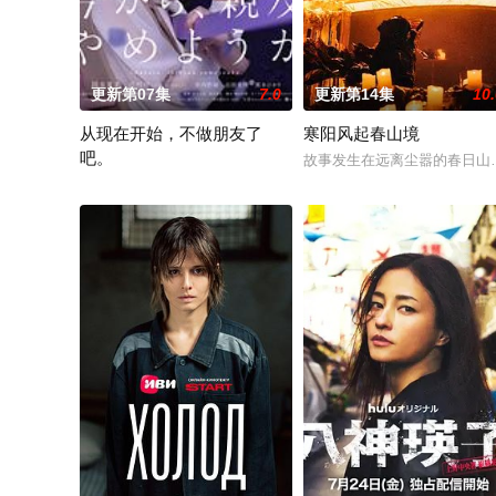
更新第07集
7.0
更新第14集
10
从现在开始，不做朋友了
寒阳风起春山境
吧。
故事发生在远离尘嚣的春日山
在公关公司工作的27岁女性柴崎希麻里性格开朗直率，却因与历