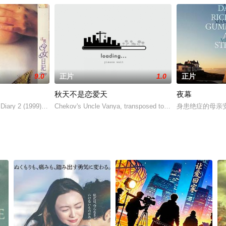
9.0
正片
1.0
正片
秋天不是恋爱天
夜幕
事……如果他得到了这样一件梦想的物品……通过使用他偶然获得的时间停止装
Diary 2 (1999). 1930s. Anna (Lila Baumann), the primar
Chekov's Uncle Vanya, transposed to turn-of-the-century 
身患绝症的母亲安·