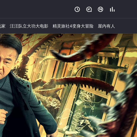




玩家
汪汪队立大功大电影
精灵旅社4变身大冒险
屋内有人