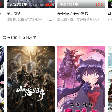
.0
更新第27集
10.0
更新2868集
10.0
织
第五立面
爱·回家之开心速递
财
中死亡。这起事故的真正罪魁祸首是富家子弟，他们强大的父母“帮助”法院做出
该剧围绕四位建筑师展开，讲述了他们在中意合作项目中面对专业挑战与
處境劇的御用監製羅鎮岳已經準備開
财
每熊克哉,高良健吾,池内博之,小岛健,凉,藤木直人,奥田瑛二
武神主宰
火影忍者