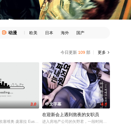
动漫

欧美
日本
海外
国产
今日更新
109
部
更多

3.0
中文字幕
6.0
在迎新会上遇到熬夜的女职员
演的奇幻剧情片，于1993年5月18日在法国第46届戛
托尔斯编剧，克里斯托弗·皮尔森、查尔斯·博蒙特/詹妮弗·英奇参与演出的英国电影。19
欧塞维奥·庞塞拉 Eusebio Poncela饰）是西班牙一位赫赫有名的导演兼
进入房地产公司的矢野君，一段时间没有新职员的公