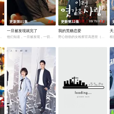
.0
更新第01集
2.0
更新第12集
7.0
一旦被发现就完了
我的荒糖恋爱
天
野，两个孤独的人因机缘巧合相遇。一人背负过往伤痕，避世居于深山；一人
他们知道，一旦被发现，一切都会结束。 一对高中情侣努力守护他们的秘
野心勃勃的女检察官高恩世（贺营 饰
根
任男友在性生活的不合而深陷情感创伤。面对身边朋友接连结婚的焦虑，她向相