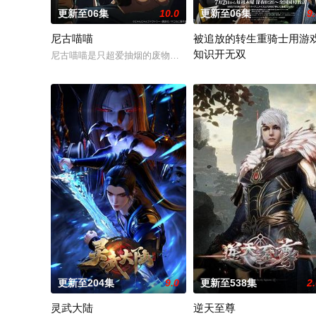
更新至06集
10.0
更新至06集
9
尼古喵喵
被追放的转生重骑士用游
知识开无双
尼古喵喵是只超爱抽烟的废物兽人！因为缺乏伦理与卫生观念，
“重骑士”——那是一个以防
更新至204集
9.0
更新至538集
2
灵武大陆
逆天至尊