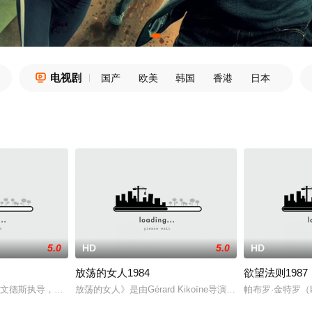
电视剧

国产
欧美
韩国
香港
日本
5.0
HD
5.0
HD
放荡的女人1984
欲望法则1987
了名为莎拉（克塞妮娅·拉帕波特 Kseniya Rappoport 饰
文德斯执导，奥托·山德尔、布鲁诺·甘茨、娜塔莎·金斯基、豪斯特·巴奇霍兹等主
放荡的女人》是由Gérard Kikoïne导演，哈利·阿兰·
帕布罗·金特罗（