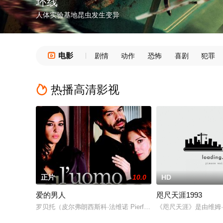
环线
人体实验基地昆虫发生变异
电影

剧情
动作
恐怖
喜剧
犯罪
热播高清影视

正片
10.0
HD
爱的男人
咫尺天涯1993
罗贝托（皮尔弗朗西斯科·法维诺 Pierfrancesco Favino 饰）爱上
《咫尺天涯》是由维姆·