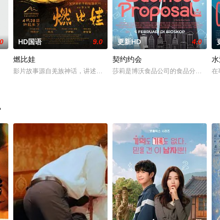
.0
HD国语
9.0
更新HD
4.0
燃比娃
契约约会
水
影片故事源自羌族神话，讲述了一只被人类抚养长大的猴子，追寻母亲阿勿
莎莉是博沃食品公司的食品分析师，
在
飙