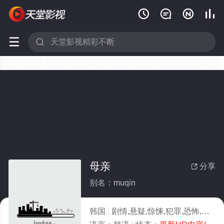






母亲
分享

别名：muqin
韩国
剧情,悬疑,惊悚,犯罪,恐怖,恐怖片