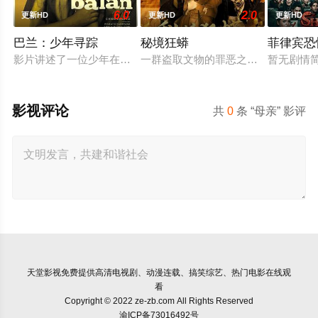
6.0
2.0
更新HD
更新HD
更新HD
巴兰：少年寻踪
秘境狂蟒
菲律宾恐
影片讲述了一位少年在动荡的童年中长大，母亲又突然失踪后，
一群盗取文物的罪恶之徒，在一次盗
暂无剧情
影视评论
共
0
条 “母亲” 影评
天堂影视
免费提供高清电视剧、动漫连载、搞笑综艺、热门电影在线观
看
Copyright © 2022 ze-zb.com All Rights Reserved
渝ICP备73016492号