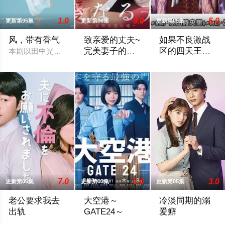
1.0
9.0
5.0
更新第95集
更新第06集
更新第09集
风，带有香气
致亲爱的丈夫~
如果不良激战
完美妻子的谎
区的四天王转
本剧以田中光著作《明治的南丁格尔 大关和物语》为原案，取材
言~
生成了偶像团
聚焦于一对结婚10年、在外人眼中完美
本作描绘的是只懂
体
7.0
1.0
3.0
更新第05集
更新第03集
更新第05集
老公要求我去
大空港～
冷淡同期的溺
出轨
GATE24～
爱癖
主妇花惠（中村百合香 饰）与丈夫弘树（佐野玲於 饰）及4岁女
为了打破以往各部门各自为政的死板规矩，
本剧改编自碧依佩