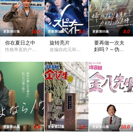
10.0
8.0
4.0
更新第07集
更新第06集
更新第05集
你在夏日之中
旋转亮片
要再做一次夫
妇吗？～伪装
性格率直的户田涉（奥智哉 饰）与校园风云人物佐伯千晴（杢代
改编自此元和津也原作同名漫画。不起眼
夫妇～
本剧改编自作者六
8.0
1.0
10.0
更新第05集
更新第22集
更新第22集