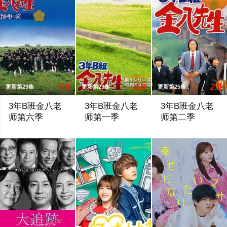
6.0
4.0
2.0
更新第23集
更新第23集
更新第25集
3年B班金八老
3年B班金八老
3年B班金八老
师第六季
师第一季
师第二季
暂无剧情简介
《3年B组金八先生》为东京放送（TBS）
暂无剧情简介