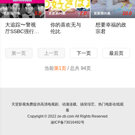
5.0
7.0
10.0
更新至03集
更新第04集
更新第05集
大追踪〜警视
你的喜欢无与
想要幸福的政
厅SSBC强行犯
伦比
宗君
系〜 第二季
在第二季中，作为现代刑侦关键力量的【警视厅SSBC强行犯系
前顶级经营顾问草壁杏奈（松本若菜 饰）
本剧改编自YONE
第一页
上一页
下一页
最后页
当前
第1页
/ 总共 94页
天堂影视
免费提供高清电视剧、动漫连载、搞笑综艺、热门电影在线观
看
Copyright © 2022 ze-zb.com All Rights Reserved
渝ICP备73016492号