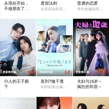
从现在开始，
度假法则
普通的恋爱
不做朋友了
在美容诊所高强度工作、身心俱疲的星野绿
本作改编自同名漫
吧。
在公关公司工作的27岁女性柴崎希麻里性格开朗直率，却因与历
3.0
1.0
7.0
更新第06集
更新第05集
更新第06集
仆人的王子殿
直到T恤干透
夫妇与16岁～
下
疯狂的邻居～
40岁的杂志编辑咲子（苍井优 饰）原本
社长之子、文武双全、校内站在金字塔顶端的五藤直也（小川饰
改编自ぱんぷきん