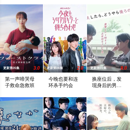
3.0
2.0
9.0
更新第05集
更新第06集
更新第01集
第一声啼哭母
今晚也要和连
换座位后，发
子救命急救班
环杀手约会
现身后的男生
好像喜欢我
故事舞台设定在日本屈指可数的顶级豪华医院“圣菲奥娜医院”。
故事围绕一名游离于体制之外、孤傲冷峻的
“我喜欢你，从很早