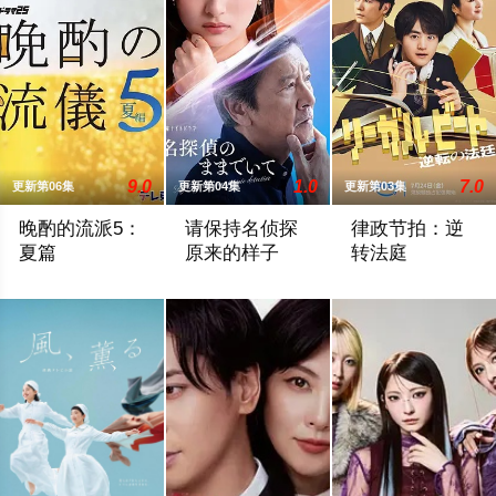
9.0
1.0
7.0
更新第06集
更新第04集
更新第03集
晚酌的流派5：
请保持名侦探
律政节拍：逆
夏篇
原来的样子
转法庭
本剧讲述的是不动产公司营业员伊泽美幸（栗山千明 饰）围绕“
乡村小学教师枫，因受到外祖父的影响，
本剧由原创剧本打