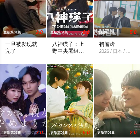
2.0
8.0
5.0
更新第01集
更新第04集
更新第05集
一旦被发现就
八神瑛子：上
初智齿
完了
野中央署组织
2026 / 日本 / 日本
犯罪对策课
他们知道，一旦被发现，一切都会结束。 一对高中情侣努力守护
2026 / 日本 / 黑木美沙,每熊克哉,高良
7.0
5.0
2.0
更新第07集
更新第06集
更新第06集