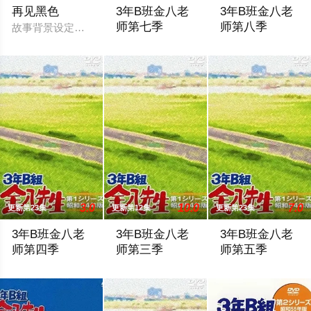
再见黑色
3年B班金八老
3年B班金八老
师第七季
师第八季
故事背景设定在繁华却复杂的东京池袋地区。西池袋警署新设立了
暂无剧情简介
ある日、3Bの生
3.0
10.0
7.0
更新第23集
更新第12集
更新第23集
3年B班金八老
3年B班金八老
3年B班金八老
师第四季
师第三季
师第五季
暂无剧情简介
第1回 ウンコの旅第2回 新人先生は一年生
傳說中的金八老師又