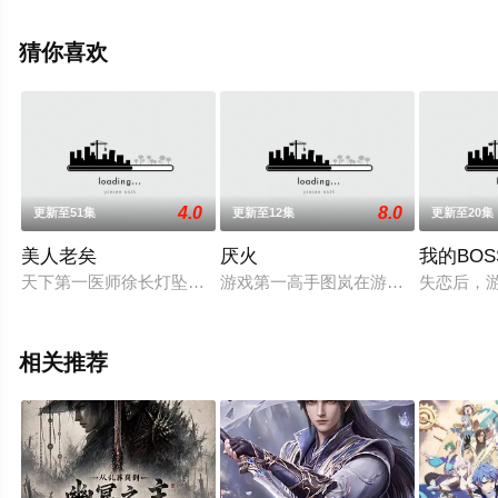
影网，更多相关信息可移步至豆瓣动漫、电视猫或剧情网
等平台了解。
猜你喜欢
4.0
8.0
更新至51集
更新至12集
更新至20集
美人老矣
厌火
我的BO
天下第一医师徐长灯坠崖身亡，其女徐悠然前去投靠瑞王爷，不
游戏第一高手图岚在游戏中收到亲哥
失恋后，
相关推荐