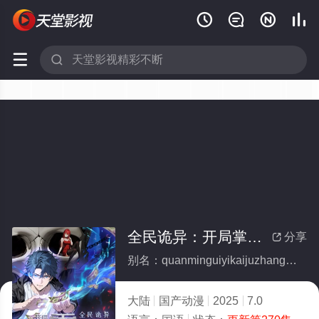






全民诡异：开局掌握零元购·动态漫画
分享

别名：quanminguiyikaijuzhangwolingyuangoudongtaimanhua
大陆
国产动漫
2025
7.0