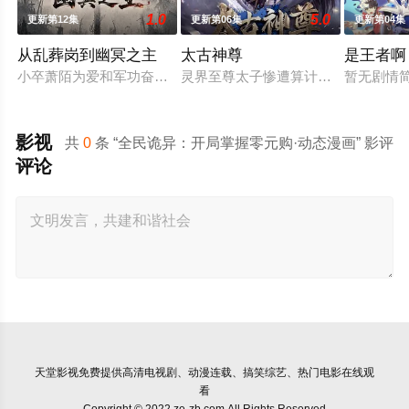
1.0
5.0
更新第12集
更新第06集
更新第04集
从乱葬岗到幽冥之主
太古神尊
是王者啊
小卒萧陌为爱和军功奋斗三年，却被恋人柳莺儿与将军之子赵昊联
灵界至尊太子惨遭算计身死，重生跌
暂无剧情
影视
共
0
条 “全民诡异：开局掌握零元购·动态漫画” 影评
评论
天堂影视
免费提供高清电视剧、动漫连载、搞笑综艺、热门电影在线观
看
Copyright © 2022 ze-zb.com All Rights Reserved