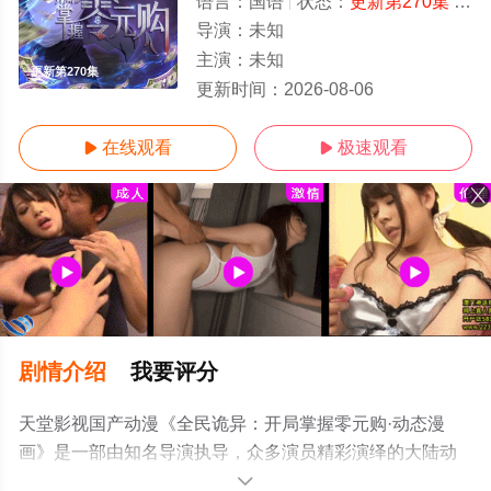
语言：
国语
状态：
更新第270集
- 免费在线观看
导演：
未知
主演：
未知
更新第270集
更新时间：
2026-08-06
在线观看
极速观看


剧情介绍
我要评分
天堂影视国产动漫《全民诡异：开局掌握零元购·动态漫
画》是一部由知名导演执导，众多演员精彩演绎的大陆动
漫，手机免费观看高清无删减完整版动漫全集就来天堂电
