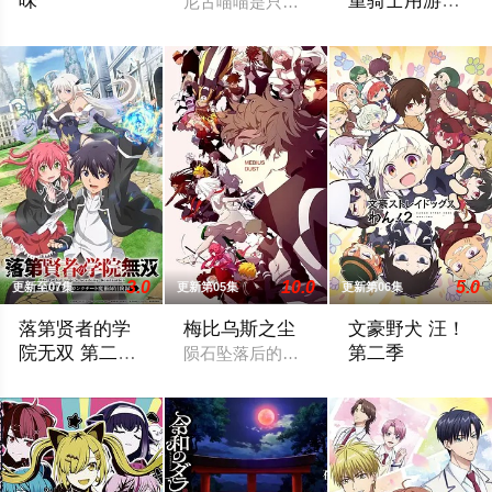
味
重骑士用游戏
尼古喵喵是只超爱抽烟的废物兽人！因为
知识开无双
恋か、破壊か――。原因不明の病に悩まされている女子高生・
“重骑士”——那
3.0
10.0
5.0
更新至07集
更新第05集
更新第06集
落第贤者的学
梅比乌斯之尘
文豪野犬 汪！
院无双 第二回
第二季
陨石坠落后的第十年，由于巨大结晶释放出
转生，S等级作
由绝望中转生的最强贤者，到400年后的世界一展外挂威能！大
欢迎来到以虚构都
弊魔术师冒险
记