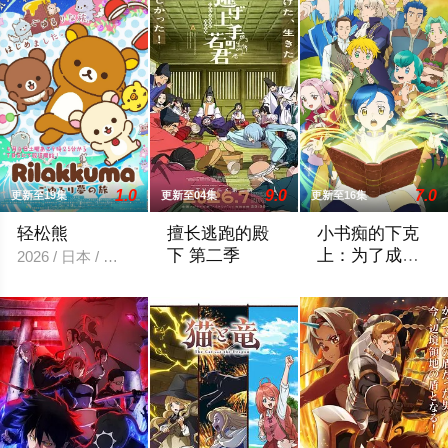
1.0
9.0
7.0
更新至19集
更新至04集
更新至16集
轻松熊
擅长逃跑的殿
小书痴的下克
下 第二季
上：为了成为
2026 / 日本 / 动画,日韩动漫
图书管理员不
公元1333年，为武士统治日本奠定基石
在现代日本生活的
择手段！第四
季