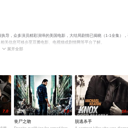
oe导演执导，众多演员精彩演绎的美国电影，大结局剧情已揭晓（1-1全集），
多相关信息可移步至豆瓣电影、电视猫或剧情网等平台了解。
展开全部

7.0
正片
7.0
正片
10.
丧尸之吻
脱逃杀手