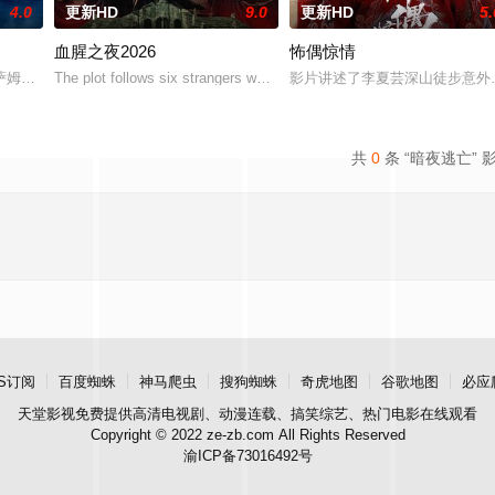
4.0
更新HD
9.0
更新HD
5.
血腥之夜2026
怖偶惊情
冒险，慕名报名了名为 “恶魔之口” 的偏远洞穴潜水游览。此前的反常风暴
萨姆被迫回到了她空荡荡的童年故居，因为她得知了哥哥马修神秘死亡的消息。
The plot follows six strangers who enter a cash-prize endurance chal
影片讲述了李夏芸深山徒步意外
共
0
条 “暗夜逃亡” 
S订阅
百度蜘蛛
神马爬虫
搜狗蜘蛛
奇虎地图
谷歌地图
必应
天堂影视
免费提供高清电视剧、动漫连载、搞笑综艺、热门电影在线观看
Copyright © 2022 ze-zb.com All Rights Reserved
渝ICP备73016492号