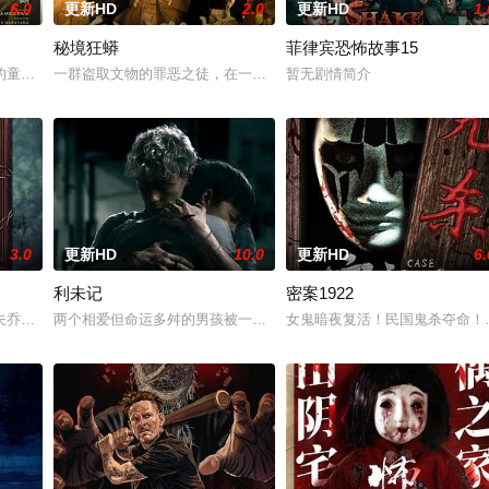
6.0
更新HD
2.0
更新HD
1.
秘境狂蟒
菲律宾恐怖故事15
0 天无法出门。在资源消耗殆尽与未知神秘威胁的双重逼迫下，一家人必须想方
的童年中长大，母亲又突然失踪后，他踏上了寻母之旅。这不仅是对母亲下落的
一群盗取文物的罪恶之徒，在一次盗宝途中遇到神秘事件集体神秘消失
暂无剧情简介
3.0
更新HD
10.0
更新HD
6.
利未记
密案1922
结婚。结果妹妹在老剧院求婚后直接被邪灵缠上，整个人性情大变，怪事接二连
夫乔恩迎来了为人父母的新篇章。然而萨迦的喜悦被一股令人发寒的疑惧笼罩—
两个相爱但命运多舛的男孩被一个暴力的存在所纠缠，这个存在会以
女鬼暗夜复活！民国鬼杀夺命！