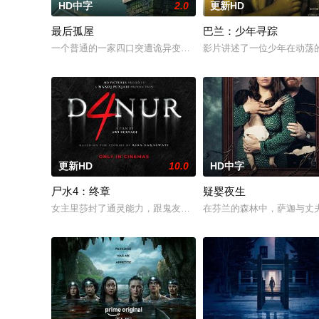
HD中字
2.0
更新HD
最后孤屋
巴兰：少年寻踪
一个普通的一家四口突遭诡异变故，被困在自家房屋中超过 100
影片讲述了一位少年在动荡
更新HD
10.0
HD中字
尸水4：终章
疑婴夜生
女主里莎封了通灵能力，跟鬼友断联多年，就想安安稳稳陪妹妹
在芬兰的森林中，萨迦与丈