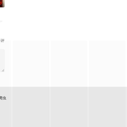
0
将海洋生物冲入封闭洞穴
萨姆与她体贴的丈夫布雷迪、关系疏远的兄弟诺兰以及他们的同父
lenge at
坠崖后闯入隐秘古宅求救，得男主人石桥留宿，却陷入更恐怖的诡异事件，包
影评
爬虫