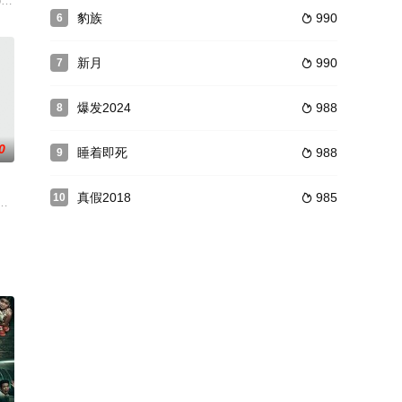
为这场事故无法完成学业，远离了射击比赛冠军的殊荣，甚至落下
be a
osed with a fast-moving form of dementia has
豹族
990
6

新月
990
7

爆发2024
988
8

0
睡着即死
988
9

真假2018
985
10

的一
ying job
找到出人头地的合法机会，当他在监狱期间受到多尔夫的保护时，难以捉摸的