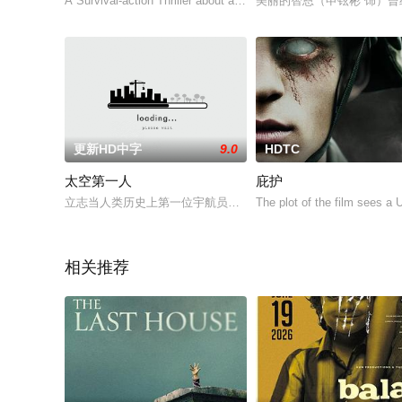
A Survival-action Thriller about a Father and his twin sons trying 
美丽的智恩（申铉彬 饰）
更新HD中字
9.0
HDTC
太空第一人
庇护
立志当人类历史上第一位宇航员的丹•米尔顿•普雷斯科特（比尔•艾德华斯
The plot of the film sees a
相关推荐