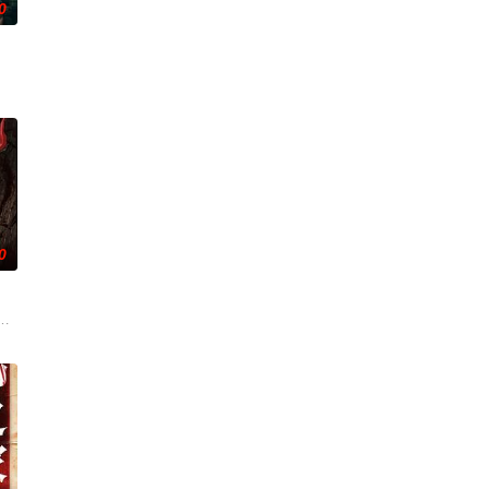
0
设法联手求生，打破这
追寻，更是他探寻身世真相、寻求内心释怀的过程。
。20年后寻宝队成员周西川和周嫣然、乐明为寻找神秘宝藏归还国家深入古
0
三炸出来。里莎没得选，只能
—她对新生儿产生了不为人知的猜疑，而乔恩对此一无所知。随着
他们最想要的那个人——也就是彼此——的样子出现。
白米埋尸噬魂杀，鬼刃穿腹斩灵杀，女鬼点名要命！一幕幕“连环鬼杀”怵目惊