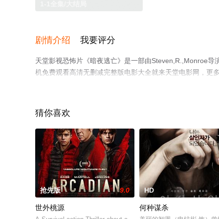
1-1全集/大结局
剧情介绍
我要评分
天堂影视恐怖片《暗夜逃亡》是一部由Steven,R.,Monr
机免费观看高清无删减完整版电影大全就来天堂电影网，更
猜你喜欢
抢先版
9.0
HD
世外桃源
何种谋杀