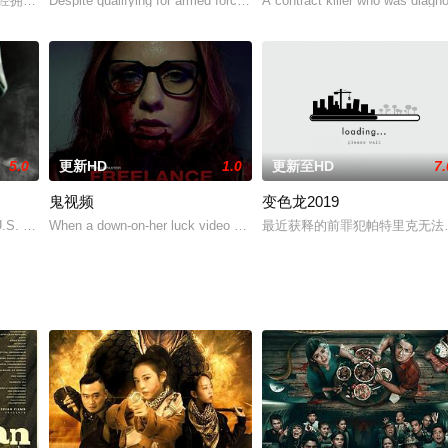
to surviv
曾经拥有美好的生活和光明的未来，谁知一场车祸夺去了父母的姓名，而她也因
Despite qualifying for armed force, Karthik ('Jayam ' Ravi) prefers to 
A contract killer who was diagn
5.0
更新HD
1.0
更新至HD
7.
鬼视频
变色龙2019
 Bill Edwards 饰）驾驶代号Y-12的宇宙飞船前往太空，在进入外太空
 U.S. military veteran — Sergeant Rick Pedroni —
When a down-on-her luck video editor takes on a mysterious, well-pa
最近获释的前罪犯帕特里克无法