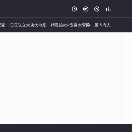




玩家
汪汪队立大功大电影
精灵旅社4变身大冒险
屋内有人