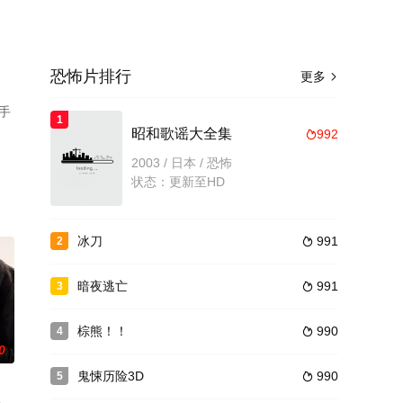
恐怖片排行
更多

手
1
昭和歌谣大全集
992

2003 / 日本 / 恐怖
状态：更新至HD
冰刀
991
2

暗夜逃亡
991
3

棕熊！！
990
4

0
鬼悚历险3D
990
5
