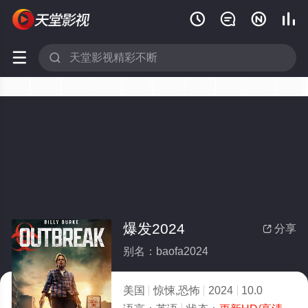






爆发2024
分享

别名：baofa2024
美国
惊悚,恐怖
2024
10.0