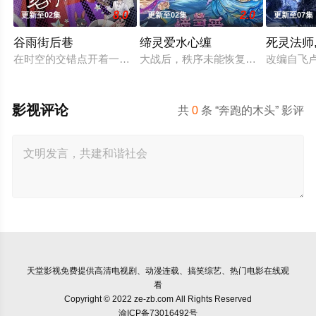
8.0
2.0
更新至02集
更新至02集
更新至07集
谷雨街后巷
缔灵爱水心缠
死灵法师,
在时空的交错点开着一间酒馆——谷雨街后巷。 无论城市的角落，
大战后，秩序未能恢复，世界陷入混
改编自飞
影视评论
共
0
条 “奔跑的木头” 影评
天堂影视
免费提供高清电视剧、动漫连载、搞笑综艺、热门电影在线观
看
Copyright © 2022 ze-zb.com All Rights Reserved
渝ICP备73016492号