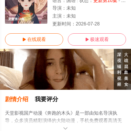
语言：
国语
状态：
更新第10集
- 免费在线观看
导演：
未知
主演：
未知
更新第10集
更新时间：
2026-07-28
在线观看
极速观看


剧情介绍
我要评分
天堂影视国产动漫《奔跑的木头》是一部由知名导演执
导，众多演员精彩演绎的大陆动漫，手机免费观看高清无
删减完整版动漫全集就来天堂电影网，更多相关信息可移
