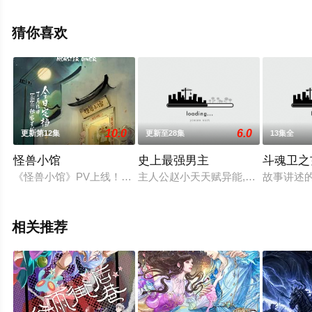
步至豆瓣动漫、电视猫或剧情网等平台了解。
猜你喜欢
10.0
6.0
更新第12集
更新至28集
13集全
怪兽小馆
史上最强男主
斗魂卫之
《怪兽小馆》PV上线！在众多怪兽小馆中，有一家尤为特别，它
主人公赵小天天赋异能,拥有超强的自
故事讲述
相关推荐