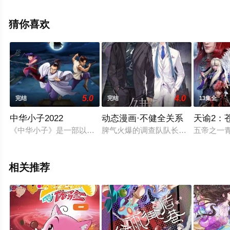
电影网，更多相关信息可移步至豆瓣动漫、电视猫或剧情
网等平台了解。
猜你喜欢
5.0
4.0
完结
完结
13集全
中华小子2022
动态漫画·不健全关系
天谕2：
《中华小子》是一部以中国功夫为题材的动画片。讲述了明朝时
脾气火爆的调查队队长钱错，与高智
五帝之一
相关推荐