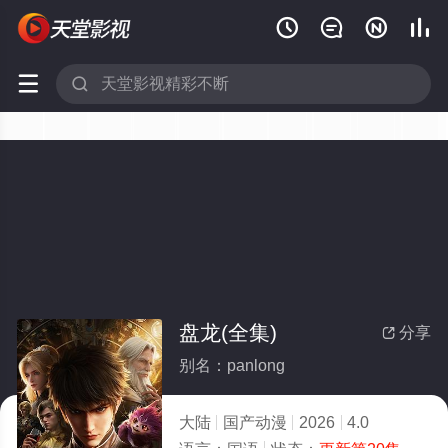






盘龙(全集)
分享

别名：panlong
大陆
国产动漫
2026
4.0