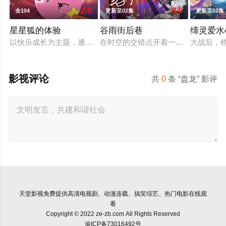
2.0
8.0
全104
更新至02集
更新至02集
星星狐的体验
谷雨街后巷
缔灵爱水
以快乐成长为主题，通过星星狐演绎不同的职业角色，帮助了孩
在时空的交错点开着一间酒馆——谷雨
大战后，
影视评论
共
0
条 “盘龙” 影评
天堂影视
免费提供高清电视剧、动漫连载、搞笑综艺、热门电影在线观
看
Copyright © 2022 ze-zb.com All Rights Reserved
渝ICP备73016492号