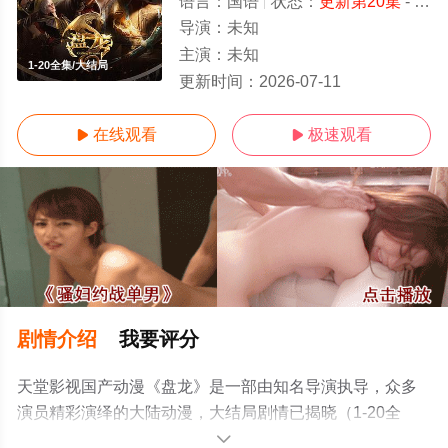
语言：
国语
状态：
更新第20集
- 免费在线观看
导演：
未知
主演：
未知
1-20全集/大结局
更新时间：
2026-07-11
在线观看
极速观看


剧情介绍
我要评分
天堂影视国产动漫《盘龙》是一部由知名导演执导，众多
演员精彩演绎的大陆动漫，大结局剧情已揭晓（1-20全
集），手机免费观看高清无删减完整版动漫全集就来天堂
