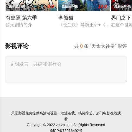
8.0
10.0
更新至02集
更新至04集
更新至05集
有兽焉 第六季
李熊猫
界门之下
暂无剧情简介
《苍兰诀》导演王昕+《咒术回战》
在这个世界
影视评论
共
0
条 “天命大神皇” 影评
天堂影视
免费提供高清电视剧、动漫连载、搞笑综艺、热门电影在线观
看
Copyright © 2022 ze-zb.com All Rights Reserved
渝ICP备73016492号