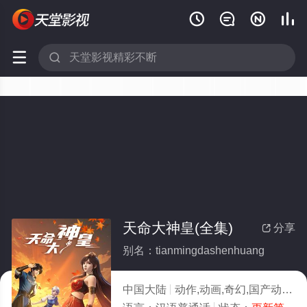






天命大神皇(全集)
分享

别名：tianmingdashenhuang
中国大陆
动作,动画,奇幻,国产动漫
2