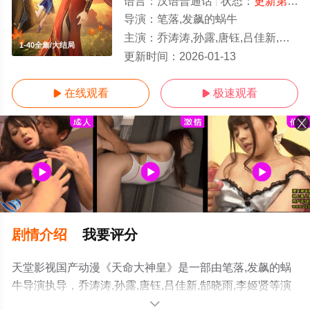
语言：
汉语普通话
状态：
更新第40集
导演：
笔落,发飙的蜗牛
主演：
乔涛涛,孙露,唐钰,吕佳新,郜晓雨,李姬贤
1-40全集/大结局
更新时间：
2026-01-13
在线观看
极速观看


剧情介绍
我要评分
天堂影视国产动漫《天命大神皇》是一部由笔落,发飙的蜗
牛导演执导，乔涛涛,孙露,唐钰,吕佳新,郜晓雨,李姬贤等演
员精彩演绎的中国大陆动漫，大结局剧情已揭晓（1-40全
