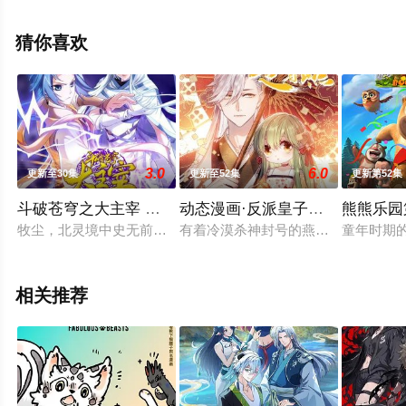
集），手机免费观看高清无删减完整版动漫全集就来天堂
电影网，更多相关信息可移步至豆瓣动漫、电视猫或剧情
猜你喜欢
网等平台了解。
3.0
6.0
更新至30集
更新至52集
更新第52集
斗破苍穹之大主宰 第三季
动态漫画·反派皇子走着瞧
熊熊乐园
牧尘，北灵境中史无前例取得“灵路”资格的少年。本应顺利通过
有着冷漠杀神封号的燕国七皇子颜曦
童年时期
相关推荐