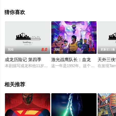
更多相关信息可移步至豆瓣动漫、电视猫或剧情网等平台
了解。
猜你喜欢
8.0
3.0
完结
完结
更新至11集
成龙历险记 第四季
激光战鹰队长：血龙
天外三侠
本剧描写成龙和他11岁的侄女小玉历险于世界各地的故事。在片中，
这一年是1992年。这个以前被称为
在发现Tar
相关推荐