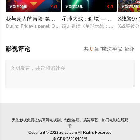
3.0
3.0
更新至09集
更新第08集
更新第08集
我与超人的冒险 第三季
星球大战：幻境 — 第九个绝地武
X战警97
During Friday’s panel, Ouweleen also revealed that “My Adventur
该剧延续《星球大战：幻境》的世界
X战警被
影视评论
共
0
条 “魔法学院” 影评
天堂影视
免费提供高清电视剧、动漫连载、搞笑综艺、热门电影在线观
看
Copyright © 2022 ze-zb.com All Rights Reserved
渝ICP备73016492号