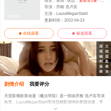
语言：
英语
状态：
更新至1集
- 免费在线观看
导演：
乔根·克卢宾
主演：
LauraMeganStahl
更新至1集
更新时间：
2022-04-23
在线观看
极速观看


剧情介绍
我要评分
天堂影视欧美动漫《魔法学院》是一部由乔根·克卢宾导演
执导，LauraMeganStahl等演员精彩演绎的美国动漫，手
机免费观看高清无删减完整版动漫全集就来天堂电影网，
