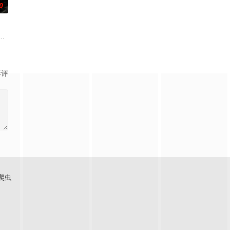
0
，又有着无限的可能性。这个
？什么才是生命价值的真谛？面对客户苦楚无助深感无力的同时，
届中华慈善奖最具爱心慈善楷模张彦杰老师的故事改编，通过创建爱心助学机构
部关于叛逆女孩林西西与颓废的犯罪悬疑小说家方云生前往石牛寨所发生的故
影评
爬虫