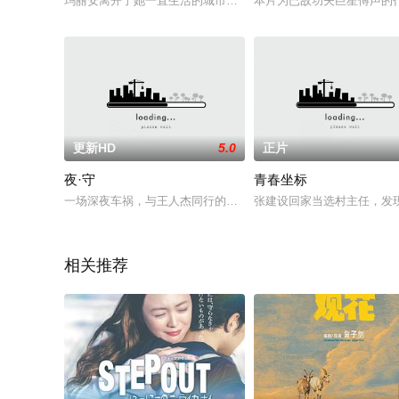
玛丽安离开了她一直生活的城市，回到了成长的地方，并从祖母
本片为已故功夫巨星傅声的代
更新HD
5.0
正片
夜·守
青春坐标
一场深夜车祸，与王人杰同行的年轻女子因酒驾当场惨死。患上
张建设回家当选村主任，发
相关推荐