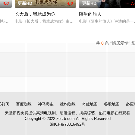
4.0
更新HD
4.0
更新HD
7.
长大后，我就成为你
陌生的旅人
熟虑，只有最单纯的坚定，然而，在这个充满意外的年纪，未来似乎变得很具体
神坛。被那微不足道的成就麻醉过后他该如何面对现实，能改变他的命运的是谁
电影《长大后，我就成为你》由中共四川省第十一届党代表、第十二
电影《陌生的旅人》讲述的是一
共
0
条 “蜗居爱情” 
S订阅
百度蜘蛛
神马爬虫
搜狗蜘蛛
奇虎地图
谷歌地图
必应
天堂影视
免费提供高清电视剧、动漫连载、搞笑综艺、热门电影在线观看
Copyright © 2022 ze-zb.com All Rights Reserved
渝ICP备73016492号