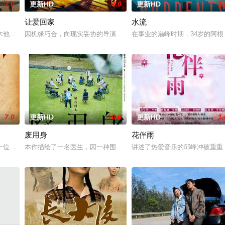
7.0
更新HD
4.0
更新HD
1.
让爱回家
水流
一起生活的照屋踊，憧憬舞蹈学校的丽莎，开始了舞蹈生涯。朱音为了支撑家数
木他们毕业于同一所大学。他们和很多年轻人一样，自以为是，敏感错弱，没有
因机缘巧合，向现实妥协的导演朱达仁萌生拍一部《河南人在北京》电
在事业的巅峰时期，34岁的阿
7.0
更新HD
10.0
更新HD
1.
废用身
花伴雨
f a fading ar
一位小镇女子向疏远的哥哥借了钱，独自一人踏上穿越西德克萨斯州的旅程，寻
本作描绘了一名医生，因一种围绕“废用身”——因瘫痪等原因已无恢
讲述了热爱音乐的邱峰冲破重重