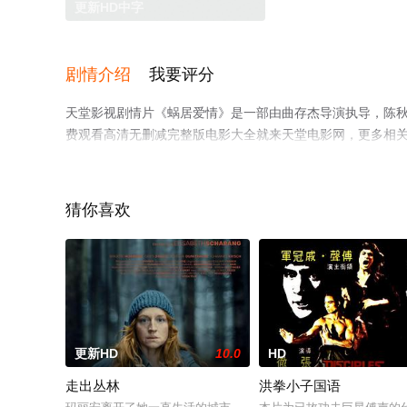
更新HD中字
剧情介绍
我要评分
天堂影视剧情片《蜗居爱情》是一部由曲存杰导演执导，陈秋竹
费观看高清无删减完整版电影大全就来天堂电影网，更多相
猜你喜欢
更新HD
10.0
HD
走出丛林
洪拳小子国语