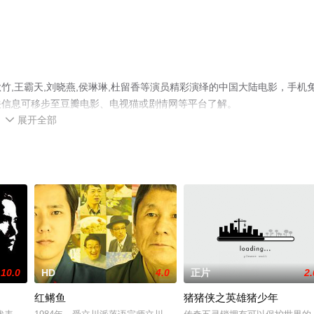
,王霸天,刘晓燕,侯琳琳,杜留香等演员精彩演绎的中国大陆电影，手机
关信息可移步至豆瓣电影、电视猫或剧情网等平台了解。
展开全部

10.0
HD
4.0
正片
2.
红鳉鱼
猪猪侠之英雄猪少年