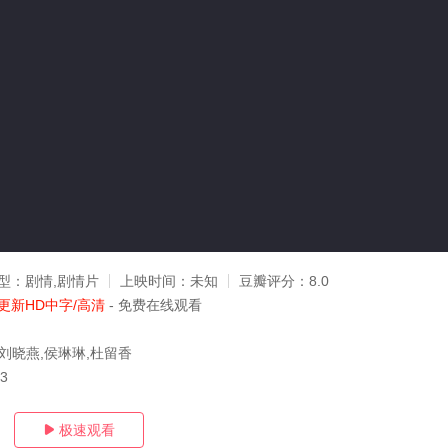
型：
剧情,剧情片
上映时间：
未知
豆瓣评分：
8.0
更新HD中字/高清
- 免费在线观看
,刘晓燕,侯琳琳,杜留香
03
极速观看
