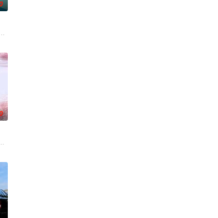
0
在酒吧工作，不擅长与人打交
被认可的才华。他们来自不同的地方，却有一个共同的愿望“出人
影的念头，在说服主编姚松、老乡韩战、二房东杨小强加入后，一路曲折式“开
根廷造型师丽娜在瑞士的一场颁奖典礼后，被一种突如其来的冲动驱使。回到布
0
求紧急医疗救助。一路上，她既遭遇了善意，也感受到了残酷…
复可能的四肢——的治疗方法，而一步步踏入在追求理想的理性与疯狂之间摇摆
阻力，克服种种困难，组建乐队追求自己的音乐梦想，并走出了困住他的亲情