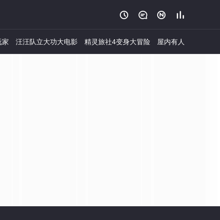




玩家
汪汪队立大功大电影
精灵旅社4变身大冒险
屋内有人