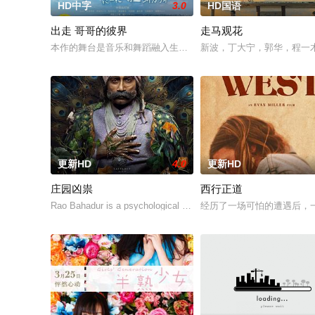
HD中字
3.0
HD国语
出走 哥哥的彼界
走马观花
本作的舞台是音乐和舞蹈融入生活的冲绳。与母亲朱音、妹妹舞
新波，丁大宁，郭华，程一
更新HD
4.0
更新HD
庄园凶祟
西行正道
Rao Bahadur is a psychological drama set against the backdrop o
经历了一场可怕的遭遇后，