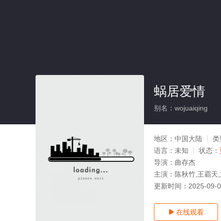
蜗居爱情
别名：wojuaiqing
地区：
中国大陆
类
语言：
未知
状态：
导演：
曲存杰
主演：
陈秋竹,王霸天
更新时间：
2025-09-
在线观看
