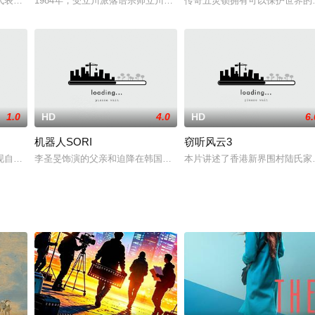
那里继承了一栋老房子。最近的村庄有十公里远，没有电，也没有热水。有时，
表作之一，合演的包括戚冠军、江岛及卢迪。剧情讲述关风义 (傅声饰)洪拳造
1984年，受立川派落语宗师立川谈志（北野武 饰）的感染，平凡高
传奇五灵锁拥有可以保护世界的
1.0
HD
4.0
HD
6.
机器人SORI
窃听风云3
失忆症的王人杰，时常被病痛和女子的冤魂折磨，只能依靠心理治疗度日。在女
现自己的山村资源丰富，隐藏着各种商机。但让他无奈的是村子几乎成了“空城
李圣旻饰演的父亲和迫降在韩国的人工智能卫星机器人一起出发寻找
本片讲述了香港新界围村陆氏家