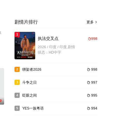
剧情片排行
更多

免
1
执法交叉点
998

2026 / 印度 / 印度,剧情
状态：HD中字
绑架者2026
998
2

斗争之日
997
3

眨眼之间
995
4

0
YES一族粤语
994
5
