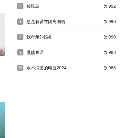
屈服于灾难是重新开始的唯一
诣极高，经师兄黄汉(戚冠军饰)介绍，在兴发隆布厂当杂工
中生佐佐木信行（二宫和也 饰）决定终止学业，拜入立川名下成为一名落语表演
神奇力量，却阴差阳错地选中了“一无是处”的猪猪侠（张子琨 配音）作为它的
袋鼠岛
992
6

总是有爱在隔离国语
990
7

我母亲的婚礼
990
8

0
魔债粤语
988
9

永不消逝的电波2024
988
10

心理医师李雨虹的帮助下，王
”，年富力强、聪明的青壮年已经纷纷离开了原本贫瘠的村子外出
失踪女儿的故事。而李熙俊饰演的国情局特工则是跟李圣旻对立的角色，一直在
族在房产开发交易黑幕后的故事。故事开始于村民罗永就（古天乐 饰）醉酒撞