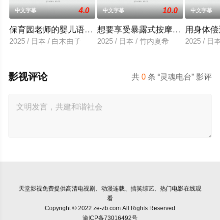
4.0
10.0
中文字幕
中文字幕
中文字幕
保育园老师的婴儿语让人超兴奋
想要享受暴露式按摩的已婚女子
用身体偿
2025 / 日本 / 白木由子
2025 / 日本 / 竹内夏希
2025 / 
影视评论
共
0
条 “灵魂电台” 影评
天堂影视
免费提供高清电视剧、动漫连载、搞笑综艺、热门电影在线观
看
Copyright © 2022 ze-zb.com All Rights Reserved
渝ICP备73016492号