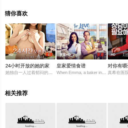
网，更多相关信息可移步至豆瓣电影、电视猫或剧情网等
平台了解。
猜你喜欢
4.0
9.0
HD
更新HD
HD
24小时开放的她的家
皇家爱情食谱
对你有嚼
她独自一人过着郁闷的生活，总是有陌生男人来访她家。在自己
When Emma, a baker in NYC, is hired 
真希在医院
相关推荐