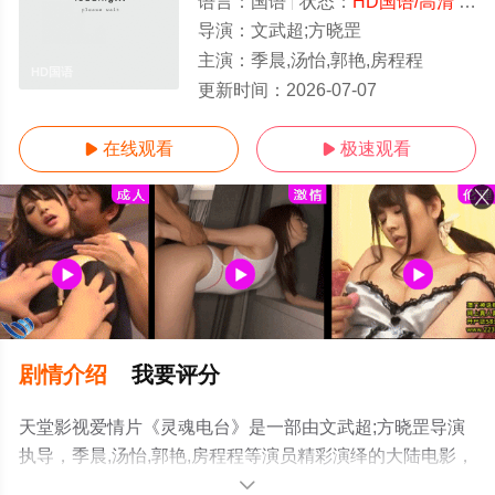
语言：
国语
状态：
HD国语/高清
- 免费在线观看
导演：
文武超;方晓罡
主演：
季晨,汤怡,郭艳,房程程
HD国语
更新时间：
2026-07-07
在线观看
极速观看


剧情介绍
我要评分
天堂影视爱情片《灵魂电台》是一部由文武超;方晓罡导演
执导，季晨,汤怡,郭艳,房程程等演员精彩演绎的大陆电影，
手机免费观看高清无删减完整版电影大全就来天堂电影
