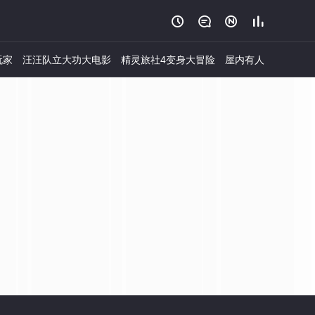




玩家
汪汪队立大功大电影
精灵旅社4变身大冒险
屋内有人