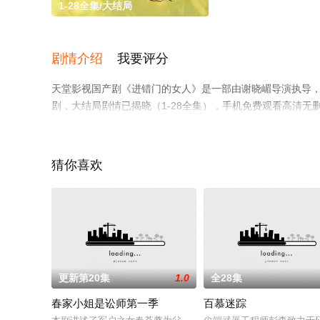
1-28全集/大结局
剧情介绍
我要评分
天堂影视国产剧《进错门的女人》是一部由谢晓嵋导演执导，方
剧，大结局剧情已揭晓（1-28全集），手机免费观看高清
剧、电视猫或剧情网等平台了解。
猜你喜欢
更新第20集
1.0
全28集
春家小姐是讼师第一季
百慕迷踪