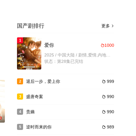
国产剧排行
更多

1
爱你
1000

2025 / 中国大陆 / 剧情,爱情,内地剧,国产
状态：第28集已完结
退后一步，爱上你
999
2

盛唐奇案
990
3

贵嫡
990
4

0
逆时而来的你
989
5
