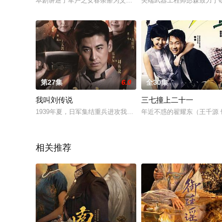
本剧讲述了军户之女春荼蘼为父伸冤走上讼师之路，探案诉讼中
尖端武器工程师彭森致力于
第27集
6.0
全30集
我叫刘传说
三七撞上二十一
1939年夏，日军集结重兵进攻我山西八路军太行山岳太根据地
年近不惑的翟耀东（王千源
相关推荐