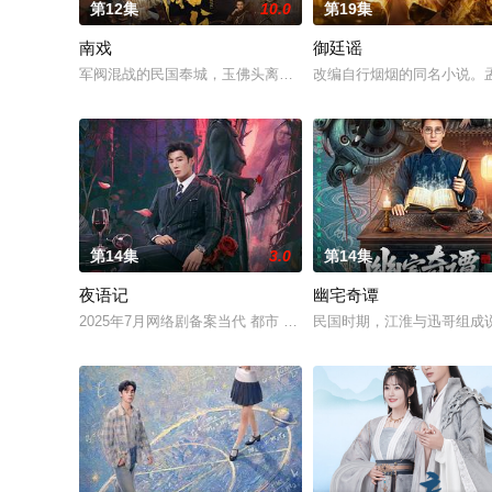
第12集
10.0
第19集
南戏
御廷谣
军阀混战的民国奉城，玉佛头离奇失窃，戏班主横尸戏台，将冷血
改编自行烟烟的同名小说。
第14集
3.0
第14集
夜语记
幽宅奇谭
2025年7月网络剧备案当代 都市 海南越酷文化传媒有限公司
民国时期，江淮与迅哥组成说