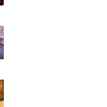
0
是自己苦寻多年的患难“兄弟
的她被他从死人堆里救出来，蓬头垢面口齿不清。十年后的她才学
满门流放，楚父以死鸣冤。楚家大小姐楚梓鸢带着滔天恨意，在屠刀落地的瞬间
刑侦支队在无普及监控、无DNA鉴定技术的支持下，通过摸排、勘查等传统刑侦
0
他与女探长穆英搭档，侦破阎王娶亲、五鬼运财、木偶杀人、花
带自己用程序员身份卧底电诈集团以求查出未婚妻离奇死亡的真相。两人联手查
《平阳公主》。