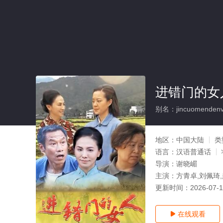
进错门的女人
别名：jincuomendenv
地区：
中国大陆
类
语言：
汉语普通话
导演：
谢晓嵋
主演：
方青卓,刘佩琦,
更新时间：
2026-07-
在线观看
