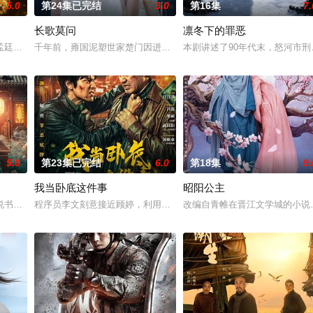
5.0
第24集已完结
3.0
第16集
7.
长歌莫问
凛冬下的罪恶
少帅许又安与昆曲名伶荣筱楠推向不死不休的对立绝境。而他们不知，对方正
孟廷辉，大平王朝有史以来个以女子进士科三元及第入翰林院的奇女子。十年前
千年前，雍国泥塑世家楚门因进贡的“十二生肖”离奇流血炸裂，惨遭
本剧讲述了90年代末，怒河市
5.0
第23集已完结
6.0
第18集
9.
我当卧底这件事
昭阳公主
书班子，偶遇“白天人住屋，晚上鬼占房”的阴阳宅，江淮被掳走配“阴婚”。
程序员李文刻意接近顾婷，利用顾炎女儿奴的属性，请求老炮儿顾炎
改编自青帷在晋江文学城的小说