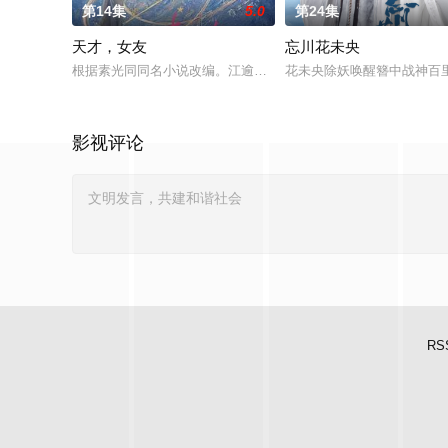
第14集
5.0
第24集
天才，女友
忘川花未央
根据素光同同名小说改编。江逾白长大以后，林知夏忽然对他说：
花未央除妖唤醒簪中战神百
影视评论
RS