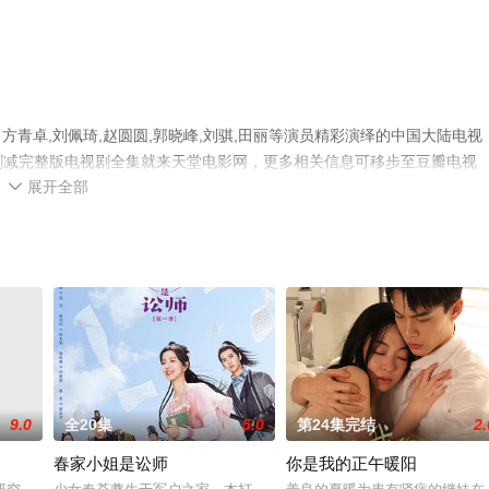
青卓,刘佩琦,赵圆圆,郭晓峰,刘骐,田丽等演员精彩演绎的中国大陆电视
无删减完整版电视剧全集就来天堂电影网，更多相关信息可移步至豆瓣电视
展开全部

9.0
全20集
5.0
第24集完结
2.
春家小姐是讼师
你是我的正午暖阳