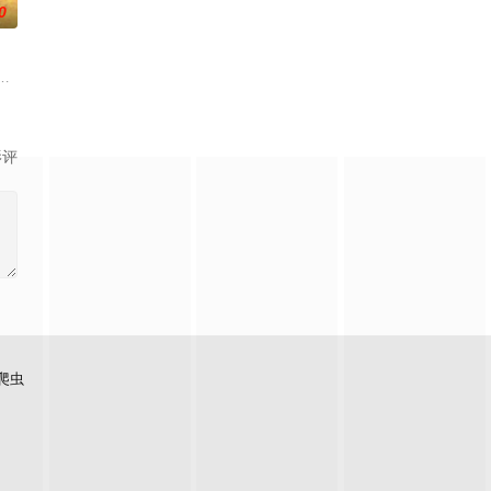
0
还听见自己加速的心跳声…
负玄鸟之力的夜族公主，前世相恋遭他任务背叛。魔蛟凤无尘从中
子剑因不满演习流于形式，假传指令要求真打实抗，虽引发哗然，却获赏识调任3
大生企业，实业报国的故事。甲午战争后，国家蒙羞，张謇虽高中状元，却渴
影评
爬虫