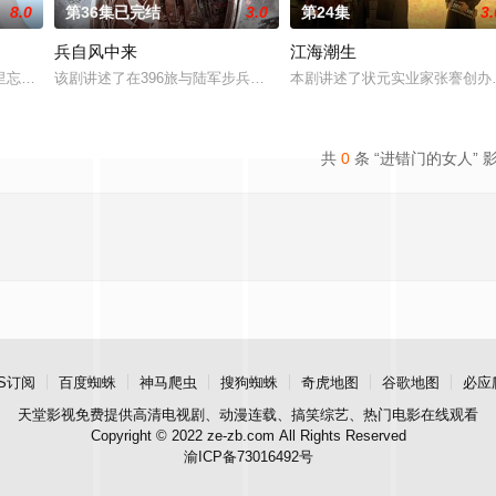
8.0
第36集已完结
3.0
第24集
3.
兵自风中来
江海潮生
“江逾白，我喜欢你，哲学和生物学意义上的喜欢。”那个夜晚，他脸颊微热，
里忘川元神，二人共感相连，一同寻仙草修复肉身。未央动心，却不知自身是身
该剧讲述了在396旅与陆军步兵学院联合举办的小型军事演习中，郭
本剧讲述了状元实业家张謇创办
共
0
条 “进错门的女人” 
S订阅
百度蜘蛛
神马爬虫
搜狗蜘蛛
奇虎地图
谷歌地图
必应
天堂影视
免费提供高清电视剧、动漫连载、搞笑综艺、热门电影在线观看
Copyright © 2022 ze-zb.com All Rights Reserved
渝ICP备73016492号