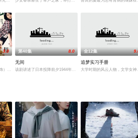
她结识了背负身世之谜的顶级杀手夜叉，得到了折冲府都尉韩无畏和大理寺丞康
研究高科技非致命性尖端武器，渴望通过高科技让人们的生活环境更加安全。渴
少女春荼蘼生于军户之家，本打算安安分分做她的小户千金，哪想到
善良的夏暖为患有肾病的继妹在
3.0
第40集
8.0
全12集
9.
无间
追梦实习手册
，占领岳太县城。岳太中心县委通讯员刘传说接连拆穿鬼子的阴谋，使得中心县
 饰）是一名公司小职员，历经N次相亲，如今还是孤家寡人。母亲（李明启 饰
该剧讲述了日本投降前夕1944年间，共产党人为探求家国信仰，与
大学时期的风云人物，文学女神