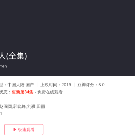
(全集)
ren
型：
中国大陆,国产
上映时间：
2019
豆瓣评分：
5.0
状态：
更新第34集
- 免费在线观看
赵圆圆,郭晓峰,刘骐,田丽
11
极速观看
