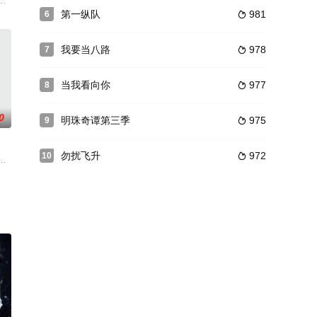
正源的赏识，并且确定了自己
望家庭温暖的彭森与女友美女作家林琪相爱多年，然而即将订婚的
父亲被冤入狱。因为家中没有男丁，平时熟读律法的春荼蘼不得不亲自上堂为父
南亚匹配到了肾源，到达后发现自己的肾才是继妹要的那一颗，开膛破肚之际
第一纵队
981
6

我要当八路
978
7

当我看向你
977
8

0
明珠奇谭第三季
975
9

勿扰飞升
972
10

委摆脱日寇的追击，成功脱
）借房屋拆迁补偿再次催儿子，耀东只好在报上刊登了征婚启事
敌对力量展开的一场充满胆识与智慧的生死博弈的故事。
沈安和拳击男神许北机缘巧合下在工作中相遇，两个原本该在梦想赛道上发光发