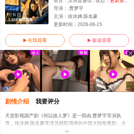
语言：
汉语普通话
状态：
更新第22集
导演：
,曹梦宇
主演：
徐沐婵,陈名豪
1-22全集/大结局
更新时间：
2026-06-15
在线观看
极速观看


剧情介绍
我要评分
天堂影视国产剧《何以故人梦》是一部由,曹梦宇导演执
导，徐沐婵,陈名豪等演员精彩演绎的中国大陆电视剧，大
结局剧情已揭晓（1-22全集），手机免费观看高清无删减
