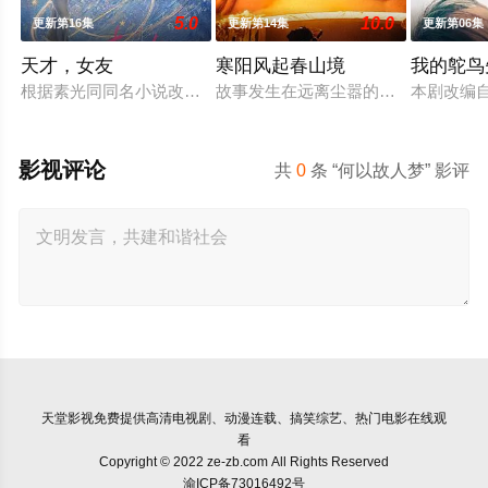
5.0
10.0
更新第16集
更新第14集
更新第06集
天才，女友
寒阳风起春山境
我的鸵鸟
根据素光同同名小说改编。江逾白长大以后，林知夏忽然对他说：
故事发生在远离尘嚣的春日山野，两
本剧改编
影视评论
共
0
条 “何以故人梦” 影评
天堂影视
免费提供高清电视剧、动漫连载、搞笑综艺、热门电影在线观
看
Copyright © 2022 ze-zb.com All Rights Reserved
渝ICP备73016492号