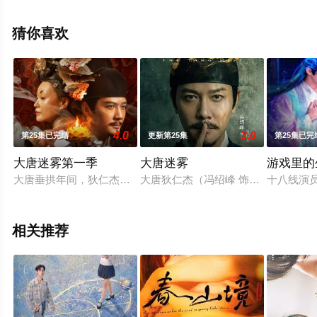
完整版电视剧全集就来天堂电影网，更多相关信息可移步
至豆瓣电视剧、电视猫或剧情网等平台了解。
猜你喜欢
4.0
3.0
第25集已完结
更新第25集
第25集已完
​大唐迷雾第一季​
大唐迷雾
游戏里的
大唐垂拱年间，狄仁杰因不满武后为野心牺牲无辜，一行人离开
大唐狄仁杰（冯绍峰 饰）巡查江南，
十八线演
相关推荐