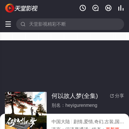






何以故人梦(全集)
分享

别名：heyigurenmeng
中国大陆
剧情,爱情,奇幻,古装,国产