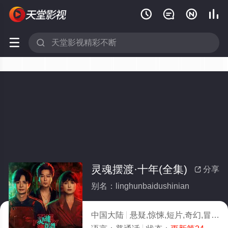






灵魂摆渡·十年(全集)
分享

别名：linghunbaidushinian
中国大陆
悬疑,惊悚,短片,奇幻,冒险,内地剧,国产