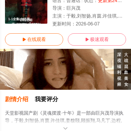
语言：
普通话
状态：
更新第24集
- 
导演：
巨兴茂
主演：
于毅,刘智扬,肖茵,许佳琪,姜馥颐,顾振翔,马凡丁,边程,简宇熙,美懿,朱超艺,李羽桐,田
1-1全集/大结局
更新时间：
2026-06-07
在线观看
极速观看


剧情介绍
我要评分
天堂影视国产剧《灵魂摆渡·十年》是一部由巨兴茂导演执
导，于毅,刘智扬,肖茵,许佳琪,姜馥颐,顾振翔,马凡丁,边程,
简宇熙,美懿,朱超艺,李羽桐,田广宇,杨子睿,郭信如,涂冰,闫
