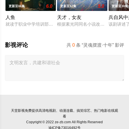
6.0
5.0
更新至06集
更新至12集
更新至30集
人鱼
天才，女友
兵自风中
就读于职业中学培训部的花季女生苏琳（黄杨钿甜 饰），虽自
根据素光同同名小说改编。江逾白长
该剧讲述
影视评论
共
0
条 “灵魂摆渡·十年” 影评
天堂影视
免费提供高清电视剧、动漫连载、搞笑综艺、热门电影在线观
看
Copyright © 2022 ze-zb.com All Rights Reserved
渝ICP备73016492号