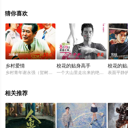
可欣,明子煜,邹敦明,芮佩怡,戴向宇,王艺禅,韩潇珧,贝勒,杨
志刚,孙雪宁,陈冠英,黑子,李洛伊等演员精彩演绎的中国大
猜你喜欢
陆电视剧，大结局剧情已揭晓（1-1全集），手机免费观看
高清无删减完整版电视剧全集就来天堂电影网，更多相关
信息可移步至豆瓣电视剧、电视猫或剧情网等平台了解。
10.0
8.0
30集全
完结
完结
乡村爱情
校花的贴身高手
校花的贴
乡村青年谢永强（贺树峰 饰）是个林业大学毕业生，回乡待业期
一个大山里走出来的绝世高手，一块
表面平静
相关推荐