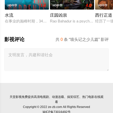
1.0
4.0
HD中字
HD中字
HD中字
水流
庄园凶祟
西行正道
在事业的巅峰时期，34岁的阿根廷造型师丽娜在瑞士的一场颁
Rao Bahadur is a psychological drama 
经历了一
影视评论
共
0
条 “墙头记之少儿篇” 影评
天堂影视
免费提供高清电视剧、动漫连载、搞笑综艺、热门电影在线观
看
Copyright © 2022 ze-zb.com All Rights Reserved
渝ICP备73016492号