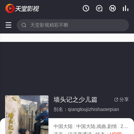






墙头记之少儿篇
分享

别名：qiangtoujizhishaoerpian
中国大陆
中国大陆,戏曲,剧情
2025