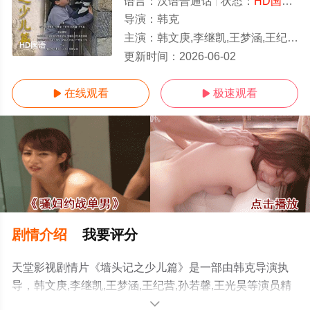
语言：
汉语普通话
状态：
HD国语/高清
导演：
韩克
主演：
韩文庚,李继凯,王梦涵,王纪营,孙若馨,王光昊
HD国语
更新时间：
2026-06-02
在线观看
极速观看


剧情介绍
我要评分
天堂影视剧情片《墙头记之少儿篇》是一部由韩克导演执
导，韩文庚,李继凯,王梦涵,王纪营,孙若馨,王光昊等演员精
彩演绎的中国大陆电影，手机免费观看高清无删减完整版
