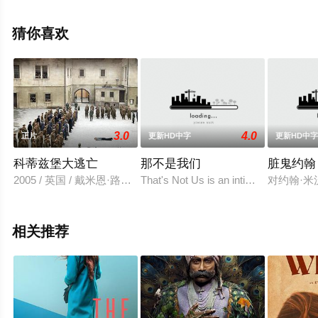
电影大全就来天堂电影网，更多相关信息可移步至豆瓣电
影、电视猫或剧情网等平台了解。
猜你喜欢
3.0
4.0
正片
更新HD中字
更新HD中
科蒂兹堡大逃亡
那不是我们
脏鬼约翰
2005 / 英国 / 戴米恩·路易斯,索菲娅·迈尔斯,汤姆·哈迪,劳伦斯·
That's Not Us is an intimate portrait 
对约翰·
相关推荐