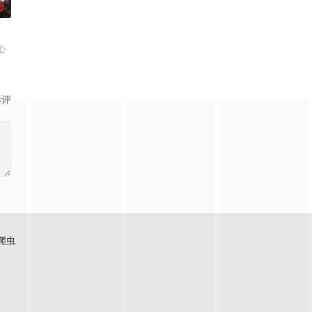
0
心
影评
爬虫