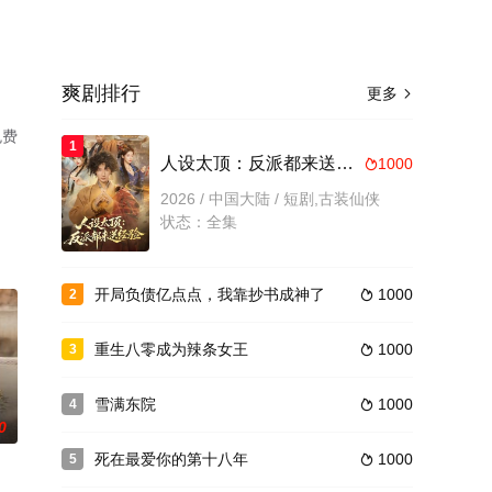
爽剧排行
更多

免费
1
人设太顶：反派都来送经验
1000

2026 / 中国大陆 / 短剧,古装仙侠
状态：全集
开局负债亿点点，我靠抄书成神了
1000
2

重生八零成为辣条女王
1000
3

雪满东院
1000
4

0
死在最爱你的第十八年
1000
5
