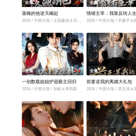
全集
1.0
全集
落魄的他逆天崛起
情绪主宰：我靠反转人
2026 / 中国大陆 / 王国豪杰＆诗语＆梁辰羽
2026 / 中国大陆 / 罗豪宇
全集
5.0
全集
一别数载姐姐护迎殿主回归
前妻送我的离婚大礼包
2026 / 中国大陆 / 孙航＆李明蔚
2026 / 中国大陆 / 霍文琦