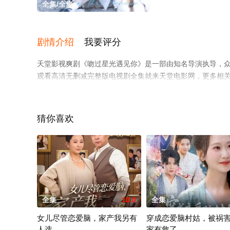
全集/全集
剧情介绍
我要评分
天堂影视爽剧《吻过星光遇见你》是一部由知名导演执导，
观看高清无删减完整版电视剧全集就来天堂电影网，更多相
猜你喜欢
全集
10.0
全集
女儿尽管恋爱脑，家产我另有
穿成恋爱脑村姑，被祸
人选
家有救了