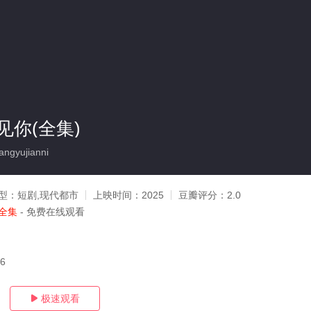
见你(全集)
gyujianni
型：
短剧,现代都市
上映时间：
2025
豆瓣评分：
2.0
全集
- 免费在线观看
06
极速观看
