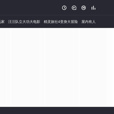




玩家
汪汪队立大功大电影
精灵旅社4变身大冒险
屋内有人