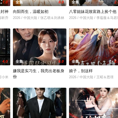
7.0
全集
8.0
全集
2.
生封神
向阳而生，温暖如初
八零姐妹花致富路上捡个他
＆陈昕乔
2026 / 中国大陆 / 张乙萌＆刘承林
2026 / 中国大陆 / 李蕴薇＆马若
4.0
全集
6.0
全集
8.
嫌我是实习生，我亮出老板身
娘子，别这样
份
＆雷小米
2026 / 中国大陆 / 王昭＆恩璟
2026 / 中国大陆 / 沈鸿运＆刘亚倩