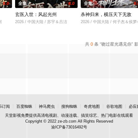
9.0
全集
6.0
全集
9.
玄医入世：风起光州
杀神归来，横压天下无敌
柯
2026 / 中国大陆 / 苏宇＆吕洁
2026 / 中国大陆 / 何子杰＆侯梦
共
0
条 “吻过星光遇见你” 
S订阅
百度蜘蛛
神马爬虫
搜狗蜘蛛
奇虎地图
谷歌地图
必应
天堂影视
免费提供高清电视剧、动漫连载、搞笑综艺、热门电影在线观看
Copyright © 2022 ze-zb.com All Rights Reserved
渝ICP备73016492号