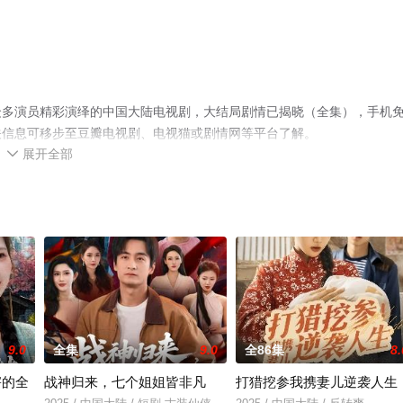
众多演员精彩演绎的中国大陆电视剧，大结局剧情已揭晓（全集），手机
关信息可移步至豆瓣电视剧、电视猫或剧情网等平台了解。
展开全部

9.0
全集
9.0
全86集
8.
害的全
战神归来，七个姐姐皆非凡
打猎挖参我携妻儿逆袭人生