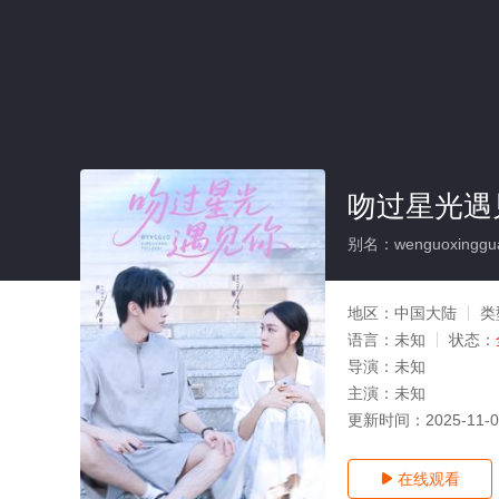
吻过星光遇
别名：wenguoxingguan
地区：
中国大陆
类
语言：
未知
状态：
导演：
未知
主演：
未知
更新时间：
2025-11-
在线观看
