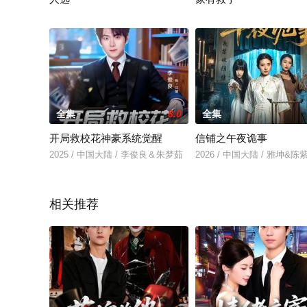
2026 / 中国大陆 / 田凯&李晓
2025 / 中国大陆 / 反转爽
全集
8.0
全集
开局救校花神豪系统觉醒
信铺之午夜诡事
2025 / 中国大陆 / 李俊良＆朱梦茹
2026 / 中国大陆 / 雅坤&陈
相关推荐