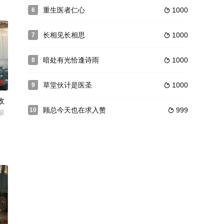
重生医者仁心
1000
6

长相见长相思
1000
7

暗处有光恰逢诗雨
1000
8

0
草堂伙计是医圣
1000
9

敌
顾总今天也在求入赘
999
10

菲