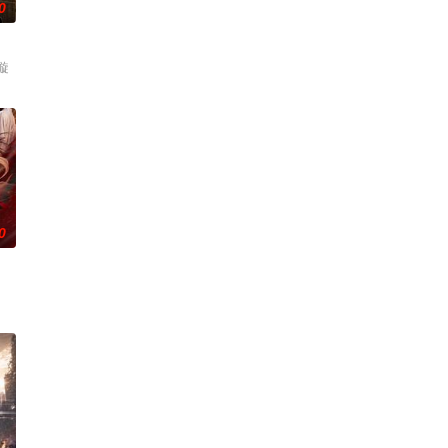
0
璇
0