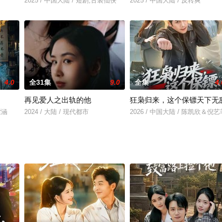
2025 / 中国大陆 / 短剧,古装仙侠
2025 / 中国大陆 / 反转爽
4.0
全31集
9.0
全集
4.
再见爱人之出轨的他
狂枭归来，这个保镖天下无
紫涵
2024 / 大陆 / 现代都市
2026 / 中国大陆 / 陈凯欣＆倪艺