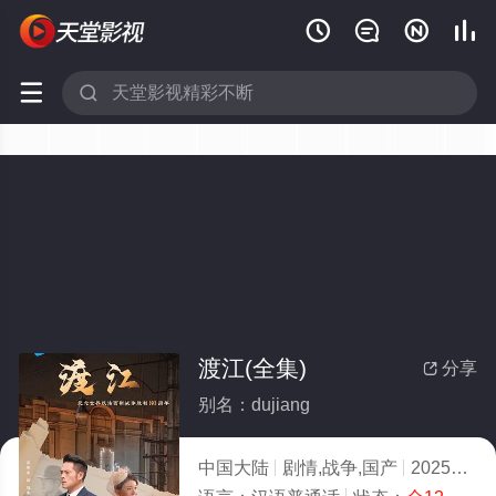






渡江(全集)
分享

别名：dujiang
中国大陆
剧情,战争,国产
2025
8.0