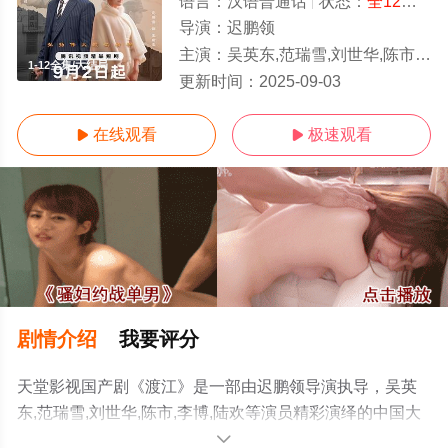
语言：
汉语普通话
状态：
全12集
- 
导演：
迟鹏领
主演：
吴英东,范瑞雪,刘世华,陈市,李博,陆欢
1-12全集/大结局
更新时间：
2025-09-03
在线观看
极速观看


剧情介绍
我要评分
天堂影视国产剧《渡江》是一部由迟鹏领导演执导，吴英
东,范瑞雪,刘世华,陈市,李博,陆欢等演员精彩演绎的中国大
陆电视剧，大结局剧情已揭晓（1-12全集），手机免费观
