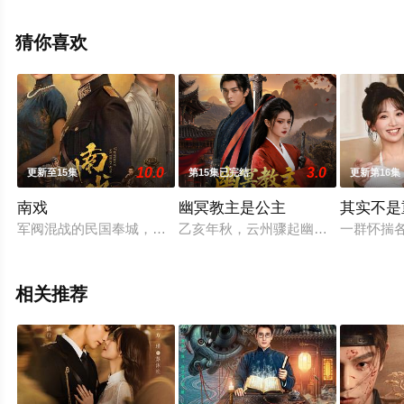
看高清无删减完整版电视剧全集就来天堂电影网，更多相
关信息可移步至豆瓣电视剧、电视猫或剧情网等平台了
猜你喜欢
解。
10.0
3.0
更新至15集
第15集已完结
更新第16集
南戏
幽冥教主是公主
其实不是
军阀混战的民国奉城，玉佛头离奇失窃，戏班主横尸戏台，将冷
乙亥年秋，云州骤起幽冥教，教主独
一群怀揣
相关推荐