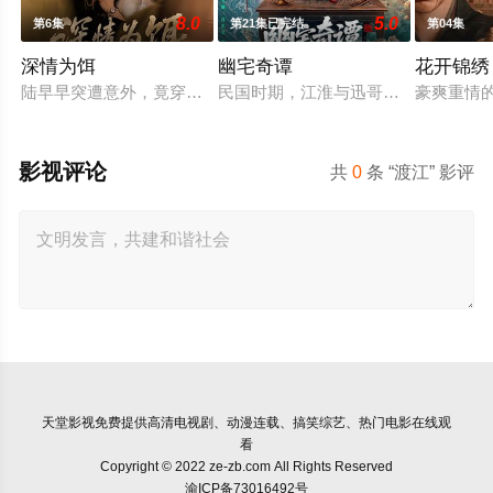
8.0
5.0
第6集
第21集已完结
第04集
深情为饵
幽宅奇谭
花开锦绣
陆早早突遭意外，竟穿越成民国少夫人苏沐晚，醒来，却是丈夫枪
民国时期，江淮与迅哥组成说书班子，
豪爽重情
影视评论
共
0
条 “渡江” 影评
天堂影视
免费提供高清电视剧、动漫连载、搞笑综艺、热门电影在线观
看
Copyright © 2022 ze-zb.com All Rights Reserved
渝ICP备73016492号