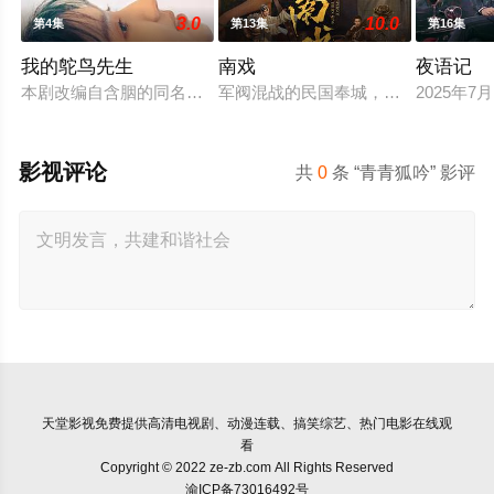
3.0
10.0
第4集
第13集
第16集
我的鸵鸟先生
南戏
夜语记
本剧改编自含胭的同名小说，讲述了邻家女孩庞倩（苏晓彤 饰）
军阀混战的民国奉城，玉佛头离奇失
2025年
影视评论
共
0
条 “青青狐吟” 影评
天堂影视
免费提供高清电视剧、动漫连载、搞笑综艺、热门电影在线观
看
Copyright © 2022 ze-zb.com All Rights Reserved
渝ICP备73016492号