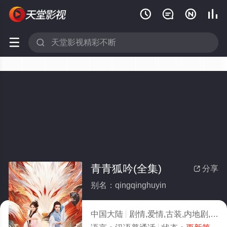






青青狐吟(全集)
分享

别名：qingqinghuyin
中国大陆
剧情,爱情,古装,内地剧,国产