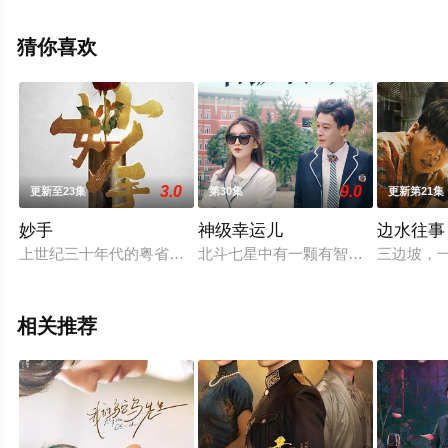
结局剧情已揭晓（1-1全集），手机免费观看高清无删减完
整版电视剧全集就来天堂电影网，更多相关信息可移步至
猜你喜欢
豆瓣电视剧、电视猫或剧情网等平台了解。
3.0
9.0
更新至23集
第30集
更新第21集
妙手
神级幸运儿
边水往事
上世纪三十年代的粤省花城鱼龙混杂，隶属于神秘组织“黑锋”的
北斗七星中有一颗有智慧生命的星球
三边坡，
相关推荐