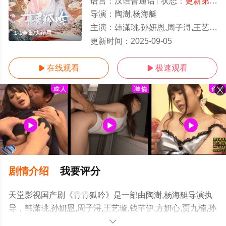
语言：
汉语普通话
状态：
更新第24集
导演：
陶澍,杨海艇
主演：
韩潇珧,孙妍恩,周子浔,王艺璇,钱芊伊,方妍心,贾九楠,孙月亮,许荔莎,赵雯雯
1-1全集/大结局
更新时间：
2025-09-05
在线观看
极速观看


剧情介绍
我要评分
天堂影视国产剧《青青狐吟》是一部由陶澍,杨海艇导演执
导，韩潇珧,孙妍恩,周子浔,王艺璇,钱芊伊,方妍心,贾九楠,孙
月亮,许荔莎,赵雯雯等演员精彩演绎的中国大陆电视剧，大
