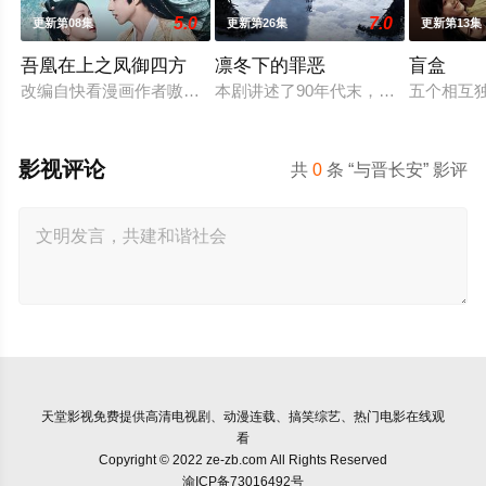
5.0
7.0
更新第08集
更新第26集
更新第13集
吾凰在上之凤御四方
凛冬下的罪恶
盲盒
改编自快看漫画作者嗷小泽的独家连载漫画《吾凰在上》。现代
本剧讲述了90年代末，怒河市刑侦支
五个相互
影视评论
共
0
条 “与晋长安” 影评
天堂影视
免费提供高清电视剧、动漫连载、搞笑综艺、热门电影在线观
看
Copyright © 2022 ze-zb.com All Rights Reserved
渝ICP备73016492号