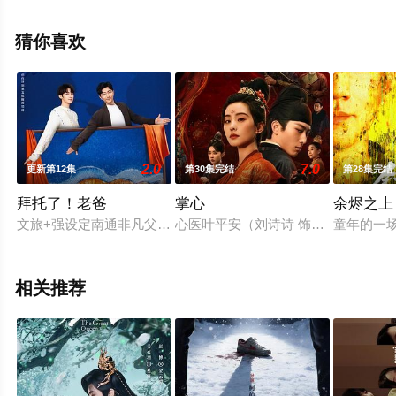
土豆,施骏喆,金天宇,吴宇恒,吕小雨,刘一宏,高茂桐,孙子航,
张津铭,张庭菲等演员精彩演绎的中国大陆电视剧，大结局
猜你喜欢
剧情已揭晓（1-38全集），手机免费观看高清无删减完整
版电视剧全集就来天堂电影网，更多相关信息可移步至豆
瓣电视剧、电视猫或剧情网等平台了解。
2.0
7.0
更新第12集
第30集完结
第28集完结
拜托了！老爸
掌心
余烬之上
文旅+强设定南通非凡父子新体验。
心医叶平安（刘诗诗 饰）为一桩旧案
童年的一
相关推荐