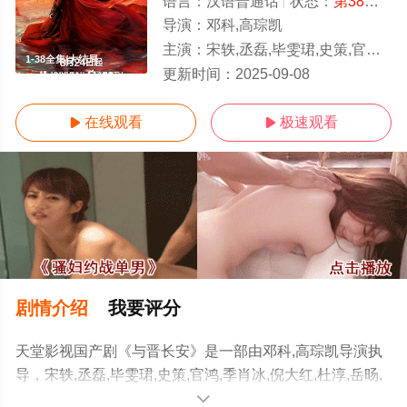
语言：
汉语普通话
状态：
第38集完结
导演：
邓科,高琮凯
主演：
宋轶,丞磊,毕雯珺,史策,官鸿,季肖冰,倪大红,杜淳,岳旸,谭凯,魏子昕,赵圆瑗,孙之鸿,
1-38全集/大结局
更新时间：
2025-09-08
在线观看
极速观看


剧情介绍
我要评分
天堂影视国产剧《与晋长安》是一部由邓科,高琮凯导演执
导，宋轶,丞磊,毕雯珺,史策,官鸿,季肖冰,倪大红,杜淳,岳旸,
谭凯,魏子昕,赵圆瑗,孙之鸿,霍政谚,程潇,梁天,冯晖,周小川,
