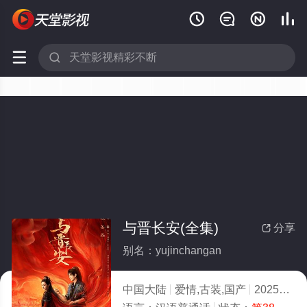






与晋长安(全集)
分享

别名：yujinchangan
中国大陆
爱情,古装,国产
2025
3.0