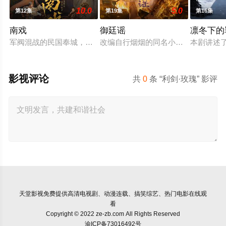
10.0
5.0
第12集
第19集
第16集
南戏
御廷谣
凛冬下的
军阀混战的民国奉城，玉佛头离奇失窃，戏班主横尸戏台，将冷
改编自行烟烟的同名小说。孟廷辉，
本剧讲述
影视评论
共
0
条 “利剑·玫瑰” 影评
天堂影视
免费提供高清电视剧、动漫连载、搞笑综艺、热门电影在线观
看
Copyright © 2022 ze-zb.com All Rights Reserved
渝ICP备73016492号