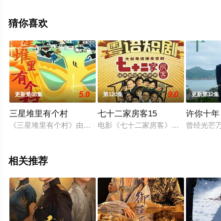
昆,张建新,李滨博等演员精彩演绎的中国大陆电视剧，大结
局剧情已揭晓（1-32全集），手机免费观看高清无删减完
猜你喜欢
整版电视剧全集就来天堂电影网，更多相关信息可移步至
豆瓣电视剧、电视猫或剧情网等平台了解。
5.0
9.0
更新第08集
第120集
更新第12集
三星堆里有个村
七十二家房客15
许你十年
《三星堆里有个村》由宁夏局选送，黄河出版传媒集团、广汉市委
电影《七十二家房客》轰动一时，著名
曾经光芒
相关推荐