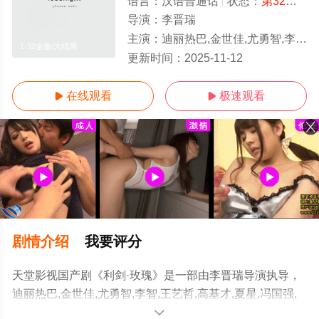
语言：
汉语普通话
状态：
第32集完结
导演：
李晋瑞
主演：
迪丽热巴,金世佳,尤勇智,李智,王艺哲,高基才,夏星,冯国强,那志东,王大奇,曹曦文,张铎
1-32全集/大结局
更新时间：
2025-11-12
在线观看
极速观看


剧情介绍
我要评分
天堂影视国产剧《利剑·玫瑰》是一部由李晋瑞导演执导，
迪丽热巴,金世佳,尤勇智,李智,王艺哲,高基才,夏星,冯国强,
那志东,王大奇,曹曦文,张铎,王艺禅,阿如那,朱锐,刘之冰,杨
