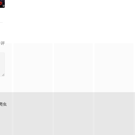
0
既没有任何修行天赋，而且从
一种神秘感，让人们产生敬畏和好奇。这10支故事里，将有怎样的奇迹发生？
芜危机，四处出现作乱的暗影生灵。四位勇敢正义的猎魔女携手并肩，在危机
影评
爬虫