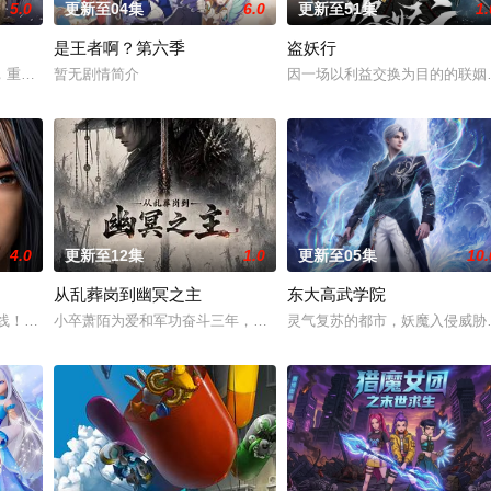
5.0
更新至04集
6.0
更新至51集
1.
是王者啊？第六季
盗妖行
成为了正式的守夜人后，重回136小队，与伙伴再度开启一场与古神教会的崭
，重生跌落凡尘沦为底层杂役！身怀绝世造化神丹与逆天功法，仅凭一柄锈剑掀
暂无剧情简介
因一场以利益交换为目的的联姻
4.0
更新至12集
1.0
更新至05集
10.
从乱葬岗到幽冥之主
东大高武学院
人膝，成就丹道至尊！
上线！掌天毒之珠，承邪神之血，修逆天之力。高能工作室出品，爱奇艺全网独
小卒萧陌为爱和军功奋斗三年，却被恋人柳莺儿与将军之子赵昊联手背
灵气复苏的都市，妖魔入侵威胁