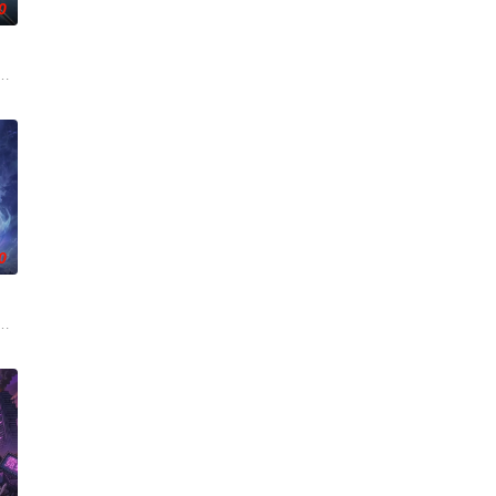
0
新较量……新的西方邪神亮
翻整片武道世界。双武魂同步觉醒，炼化万灵、参悟神魂两道同修
，太玄楼刺客江元与九璇宗圣女韶月奉命成婚。两人在洞房夜发起暗杀，却发
0
播，敬请期待！
叛，残忍杀害后抛尸乱葬岗。濒死之际，他唤醒了上古魔刀“幽冥”，获得驱使
来袭，天生废灵根的少年秦雨体内意外觉醒神力，被选中成为神秘至强功法万