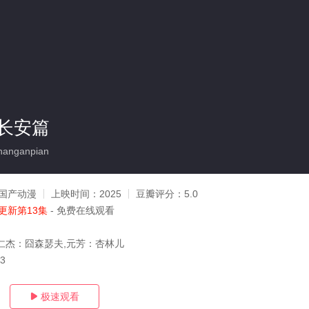
长安篇
anganpian
国产动漫
上映时间：
2025
豆瓣评分：
5.0
更新第13集
- 免费在线观看
仁杰：囧森瑟夫,元芳：杏林儿
03
极速观看
