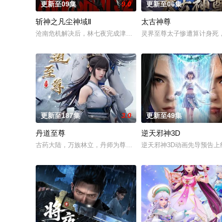
更新至09集
9.0
更新至06集
斩神之凡尘神域Ⅱ
太古神尊
沧南危机解决后，林七夜完成津南山为期一年的守夜人集训考核，
灵界至尊太子惨遭算计身死
更新至187集
3.0
更新至49集
丹道至尊
逆天邪神3D
古药大陆，万族林立，丹师为尊；双生武脉，再现世间！醉卧美
逆天邪神3D动画先导预告