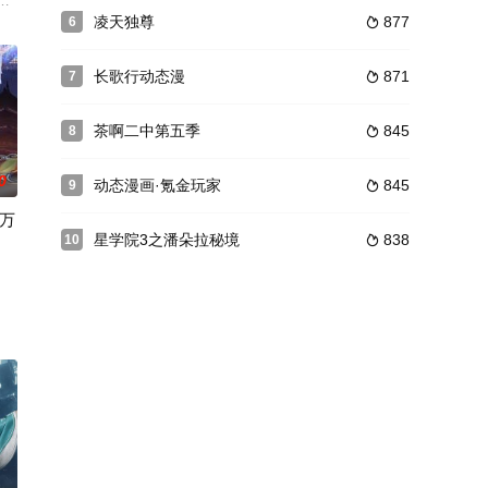
灰羽喜欢听永乐读书，永乐便
别的东西，并将东西送到他们手上。当小朋友们遇到困难，乐迪会
在师门七脉会武上大放异彩，后被派往空桑山打探魔教行迹，旅程中，他与师姐
灵，在器灵协助下努力修炼，结识形形色色的人，经历各类或轻松或波折的冒
凌天独尊
877
6

长歌行动态漫
871
7

茶啊二中第五季
845
8

0
动态漫画·氪金玩家
845
9

万
星学院3之潘朵拉秘境
838
10

天赋，熟练的掌握了各种无
重要防线，却有一个名为“祝福之影“的黑暗势力欲寻找被尘封
种，危机四伏的局面，让处于深渊的王昊何去何从？
万年，只能依托庞大魂力以神识游历诸天万界，但每次游历之后都会陷入长久