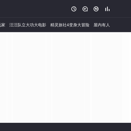




玩家
汪汪队立大功大电影
精灵旅社4变身大冒险
屋内有人