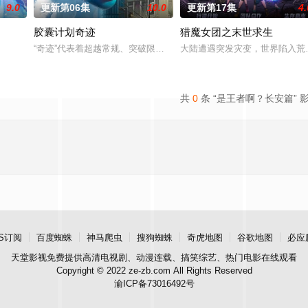
9.0
更新第06集
10.0
更新第17集
4.
胶囊计划奇迹
猎魔女团之末世求生
修行世界，原本以为自己可以从此吃香喝辣，一跃成为人上人时，他却发现自己
“奇迹”代表着超越常规、突破限制，达到某种非凡成就，往往伴随着
大陆遭遇突发灾变，世界陷入荒
共
0
条 “是王者啊？长安篇” 
S订阅
百度蜘蛛
神马爬虫
搜狗蜘蛛
奇虎地图
谷歌地图
必应
天堂影视
免费提供高清电视剧、动漫连载、搞笑综艺、热门电影在线观看
Copyright © 2022 ze-zb.com All Rights Reserved
渝ICP备73016492号