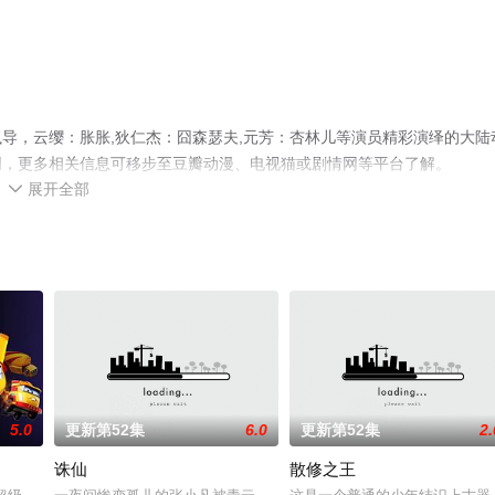
导，云缨：胀胀,狄仁杰：囧森瑟夫,元芳：杏林儿等演员精彩演绎的大陆
网，更多相关信息可移步至豆瓣动漫、电视猫或剧情网等平台了解。
展开全部

5.0
更新第52集
6.0
更新第52集
2.
诛仙
散修之王