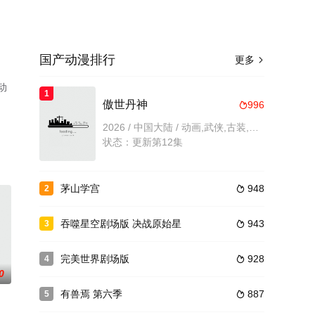
国产动漫排行
更多

动
1
傲世丹神
996

2026 / 中国大陆 / 动画,武侠,古装,国产动漫
状态：更新第12集
茅山学宫
948
2

吞噬星空剧场版 决战原始星
943
3

完美世界剧场版
928
4

0
有兽焉 第六季
887
5
