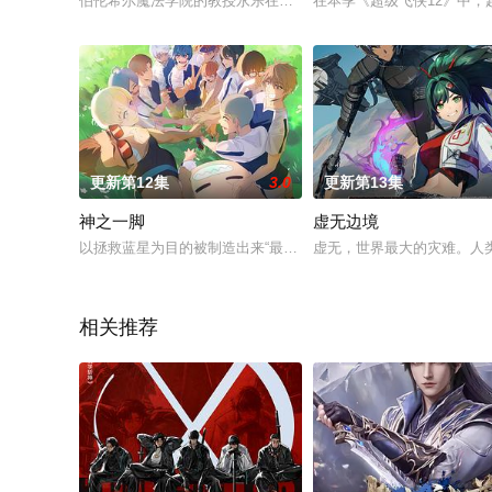
伯伦希尔魔法学院的教授永乐在图书馆偶遇了一只叫灰羽的精灵
在本季《超级飞侠12》中
更新第12集
3.0
更新第13集
神之一脚
虚无边境
以拯救蓝星为目的被制造出来“最强胚胎”品翔，被寄以厚望，将
虚无，世界最大的灾难。人类
相关推荐