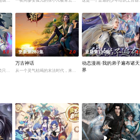
，得知精灵都是有愿望未完成才会留在世间，永乐决定帮灰羽完达成愿望。因为
，超级飞侠依然会接收来自世界各地小朋友的电话，为小朋友定制他们需要的特
一夜间惨变孤儿的张小凡被青云门收为弟子，经过五年刻苦修炼，他
这是一个普通的少年结识上古器
5.0
更新第280集
2.0
更新第130集
4.
万古神话
动态漫画·我的弟子遍布诸天
界
在被设定好的时间设定好的地点设定好的足球比赛中，一脚拯救世界！可他点错
只能联合同盟对抗来自虚无的怪物“祝福者”。大陆边境沙洲成为了抵御入侵的
从一个灵气枯竭的末法时代，来到了武道昌盛的世界，诡异死亡的灵
不死少年陆沉身陷混沌域绝地百