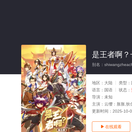
是王者啊？
别名：shiwangzheach
地区：
大陆
类型：
语言：
国语
状态：
导演：
未知
主演：
云缨：胀胀,狄
更新时间：
2025-10-
在线观看
