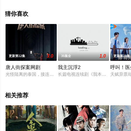
40全集），手机免费观看高清无删减完整版电视剧全集就
来天堂电影网，更多相关信息可移步至豆瓣电视剧、电视
猜你喜欢
猫或剧情网等平台了解。
3.0
1.0
更新第12集
35集全
更新第19集
唐人街探案网剧
我主沉浮2
呼叫！医
光怪陆离的泰国，接连发生多起奇异的案件，“唐人街第一神探”唐
长篇电视连续剧《我本英雄》秉承了
天赋异票
相关推荐