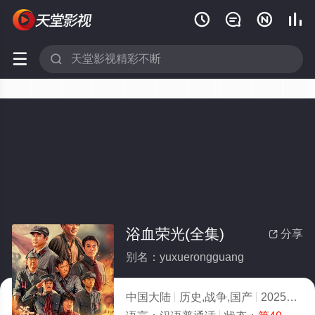






浴血荣光(全集)
分享

别名：yuxuerongguang
中国大陆
历史,战争,国产
2025
1.0