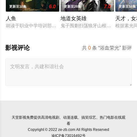
6.0
7.0
更新至10集
更新至28集
更新至16集
人鱼
地道女英雄
天才，女
就读于职业中学培训部的花季女生苏琳（黄杨钿甜 饰），虽自
鬼子围剿扫荡狼牙山根据地，日军大
根据素光
影视评论
共
0
条 “浴血荣光” 影评
天堂影视
免费提供高清电视剧、动漫连载、搞笑综艺、热门电影在线观
看
Copyright © 2022 ze-zb.com All Rights Reserved
渝ICP备73016492号