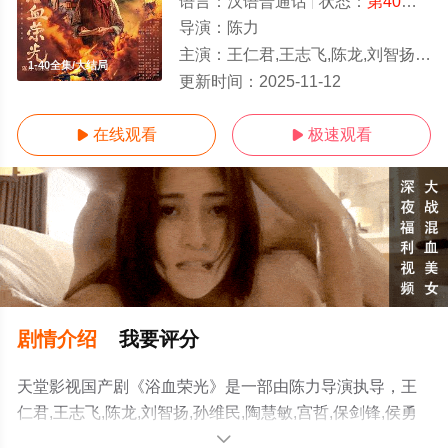
语言：
汉语普通话
状态：
第40集完结
导演：
陈力
主演：
王仁君,王志飞,陈龙,刘智扬,孙维民,陶慧敏,宫哲,保剑锋,侯勇
1-40全集/大结局
更新时间：
2025-11-12
在线观看
极速观看


剧情介绍
我要评分
天堂影视国产剧《浴血荣光》是一部由陈力导演执导，王
仁君,王志飞,陈龙,刘智扬,孙维民,陶慧敏,宫哲,保剑锋,侯勇
等演员精彩演绎的中国大陆电视剧，大结局剧情已揭晓（1-
