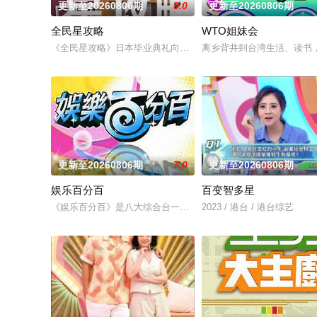
更新至20260806期
9.0
更新至20260806期
全民星攻略
WTO姐妹会
《全民星攻略》日本毕业典礼向学长要制服的第二颗钮釦代表著什
离乡背井到台湾生活、读书
更新至20260806期
7.0
更新至20260806期
娱乐百分百
百变智多星
《娱乐百分百》是八大综合台一档娱乐新闻节目，每天报道最新
2023 / 港台 / 港台综艺