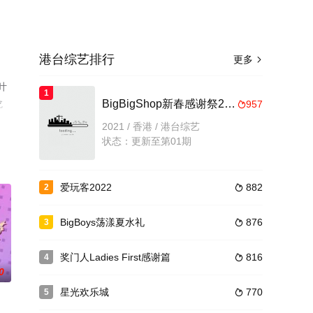
港台综艺排行
更多

叶
1
龙
BigBigShop新春感谢祭2021
957

清无
2021 / 香港 / 港台综艺
状态：更新至第01期
爱玩客2022
882
2

BigBoys荡漾夏水礼
876
3

奖门人Ladies First感谢篇
816
4

0
星光欢乐城
770
5
