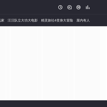




玩家
汪汪队立大功大电影
精灵旅社4变身大冒险
屋内有人