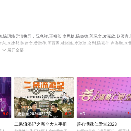
陈玥臻导演执导，阮兆祥,王祖蓝,李思捷,陈懿德,郭珮文,麦嘉欣,赵颂宜,
建东,李建邦,陈建文,黄碧莲,周百恩,林晓峰,麦玲玲,金刚,陈嘉佳,卢海鹏,李
展开全部
彩演绎的中国香港综艺，大结局剧情已揭晓（1-12全集），手机免费观看高

至豆瓣综艺、电视猫或剧情网等平台了解。
9.0
更新至20240317期
6.0
HD
1.
二呆流浪记之完全大人手册
善心满载仁爱堂2023