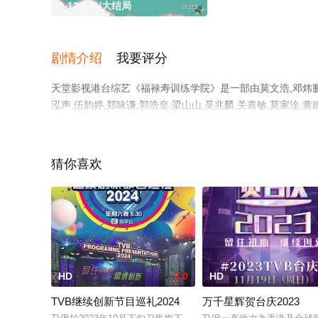
1-12全集/大结局
剧情介绍
我要评分
天堂影视港台综艺《福禄寿训练学院》是一部由莫文浩,邓炜鹏,
泓声,伍韵婷,郑咏谦,郭浩皇,梁山山,吴兆麟,关嘉敏,莫家淦,黄
基,罗冠兰,张达明,区永权,伍仲衡,炎明熹,李亚男等演员精
删减完整版综艺节目就来天堂电影网，更多相关信息可移步
猜你喜欢
HD
7.0
HD
TVB继续创新节目巡礼2024
万千星辉贺台庆2023