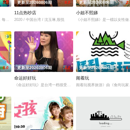
3.0
更新至20260806期
9.0
更新至20260806期
2.
11点热吵店
小姐不熙娣
麽意思呢？喜欢金庸小说的人必须要来挑战这一题，郭靖第一次见到黄蓉请她吃
，每个台湾新住民难免会因为文化差异、风俗不同，在日常生活上遇到许多有趣
2020 / 中国台湾 / 沈玉琳,殷悦
《小姐不熙娣》是一檔以女性做
6.0
更新至20260806期
2.0
更新至20260806期
6.
命运好好玩
闹着玩
的娱乐新闻，节目还会请嘉宾现场访谈！节目贴近年轻族群，介绍时下流行的装
《命运好好玩》是台湾一档很受欢迎的命理节目,各类风水、星座、命
闹着玩视界旅游》由《食尚玩家