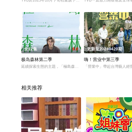
TVB於2023年10月下旬召集旗下星級藝員，向客戶推介202
TVB一直致力為香港及全球
全12集
9.0
更新至20240420期
极岛森林第二季
嗨！营业中第三季
延續探索生態的主題，「極島森林2」以陳柏霖擔任靈魂人物並與柴犬
「營業中」帶起台灣藝人經營
相关推荐