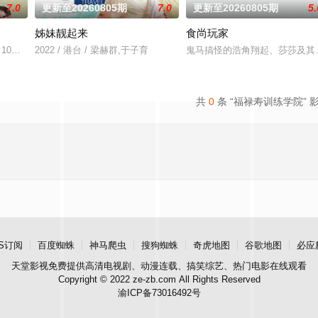
7.0
更新至20260805期
7.0
更新至20260805期
5.
姊妹靓起来
食尚玩家
7月10日首播推出以来，收视率长期占据台湾美食教学类节目收视第一名的位置
2022 / 港台 / 梁赫群,于子育
鬼马搞怪的浩角翔起、莎莎及其
共
0
条 “福禄寿训练学院” 
S订阅
百度蜘蛛
神马爬虫
搜狗蜘蛛
奇虎地图
谷歌地图
必应
天堂影视
免费提供高清电视剧、动漫连载、搞笑综艺、热门电影在线观看
Copyright © 2022 ze-zb.com All Rights Reserved
渝ICP备73016492号