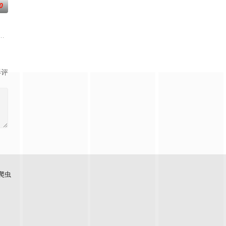
0
，内容综合烹饪节目性质及综艺竞赛型态，也成为艺人宣传作
他主持人，以轻松有趣、非一般的旅游方式，带你游遍世界各地！不管是奢侈
影评
爬虫