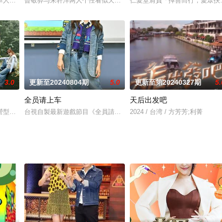
4未來一年會在翡翠台、J2頻道播放、串流平台上架的精彩劇集、綜藝節目。節目巡
華人觀眾提供娛樂、資訊，並堅守「留住初心，繼續創新」的精神，推出更多優質的
曾敬骅与朱轩洋两人个性看似天差地远，但私底下感情相当要好，常
仁愛堂肩負「擇善而行，愛眾扶
3.0
更新至20240804期
5.0
更新至第20240327期
5.
全员请上车
天后出发吧
Afuri共同擔綱主持。本季更邀請 #具俊曄、#徐若瑄、#黃宣、#王淨、#侯
型「慢實境」風潮，開民宿、露營場、快炒店、寵物店、五金行、餐車等節目紛紛
台視自製最新遊戲節目《全員請上車》推出招生影片，納豆、風田、
2024 / 台湾 / 方芳芳;利菁