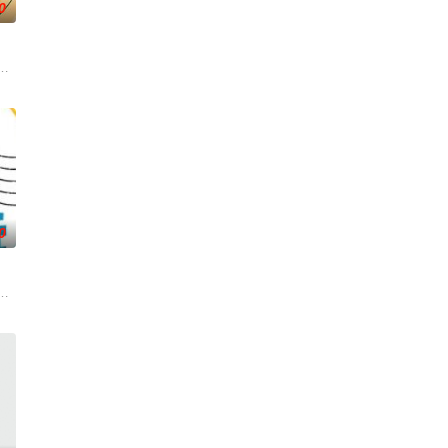
0
饭，花了银子19两，请问
的事。哪国女生最受欢迎？不同国家的生活习惯有何冲击？让各外
為出發點，討論內容聚焦女性職場與生活感受的節目。
0
扮、以及艺人的流行教室，有
理占卜等时下社交必备的流行话题,节目里全部都有,关于爱情、命运、事业等也
》建造团队以及浩角翔起、颜永烈，重新拾起主持棒，带大家继续闹着玩！