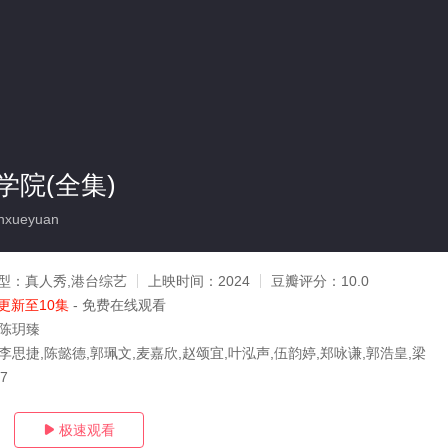
学院(全集)
nxueyuan
型：
真人秀,港台综艺
上映时间：
2024
豆瓣评分：
10.0
更新至10集
- 免费在线观看
,陈玥臻
李思捷,陈懿德,郭珮文,麦嘉欣,赵颂宜,叶泓声,伍韵婷,郑咏谦,郭浩皇,梁
17
极速观看
