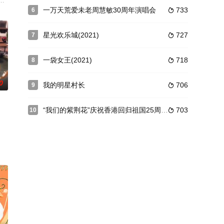
禮活動場地充滿
粵語節目。適逢2023年11月19日是開台56周年的
一起相约出游，就连演艺之路也非常相似，都在脱离学生身份后便进入演艺圈闯
群」的宗旨和使命，一直為香港市民提供適切的援助。2023年《善心滿載仁愛
一万天荒爱未老周慧敏30周年演唱会
733
6

星光欢乐城(2021)
727
7

一袋女王(2021)
718
8

0
我的明星村长
706
9

“我们的紫荆花”庆祝香港回归祖国25周年云歌会
703
10

彥西 多位大咖
堆出，給觀眾更多選擇~「嗨!營業中 第 3 季」 難度
黃豪平都現身為節目招募新血，強調藝人朋友加入團隊就能擁有多項誘人福利如