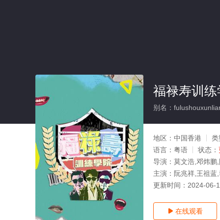
福禄寿训练
别名：fulushouxunlia
地区：
中国香港
类
语言：
粤语
状态：
导演：
莫文浩,邓炜鹏
主演：
阮兆祥,王祖蓝,
更新时间：
2024-06-
在线观看
